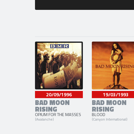
20/09/1996
19/03/1993
BAD MOON
BAD MOON
RISING
RISING
OPIUM FOR THE MASSES
BLOOD
(Avalanche)
(Canyon International)