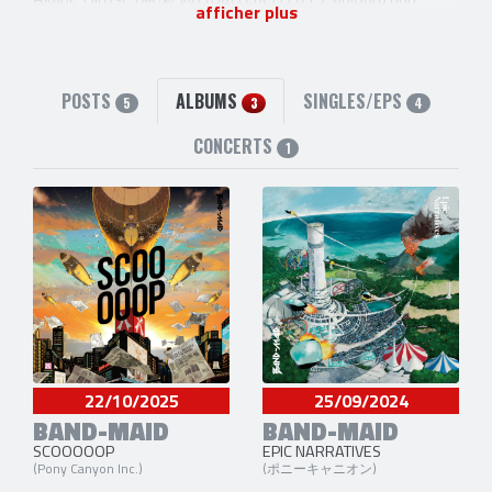
afficher plus
Misa
(Basse) [2013-aujourd'hui]
Saiki Atsumi (厚見 彩姫)
(Chant et Claviers) [2013-
aujourd'hui]
POSTS
ALBUMS
SINGLES/EPS
5
3
4
CONCERTS
1
22/10/2025
25/09/2024
BAND-MAID
BAND-MAID
SCOOOOOP
EPIC NARRATIVES
(Pony Canyon Inc.)
(ポニーキャニオン)