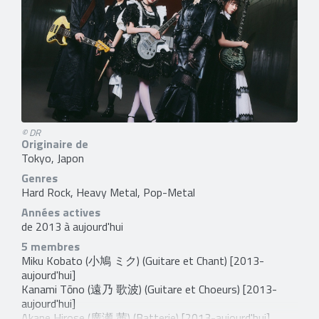
© DR
Originaire de
Tokyo, Japon
Genres
Hard Rock, Heavy Metal, Pop-Metal
Années actives
de 2013 à aujourd'hui
5 membres
Miku Kobato (小鳩 ミク)
(Guitare et Chant) [2013-
aujourd'hui]
Kanami Tōno (遠乃 歌波)
(Guitare et Choeurs) [2013-
aujourd'hui]
Akane Hirose (廣瀬 茜)
(Batterie) [2013-aujourd'hui]