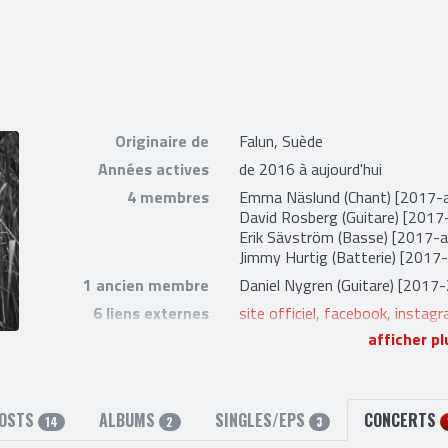
Originaire de
Falun, Suède
Années actives
de 2016 à aujourd'hui
4 membres
Emma Näslund
(Chant) [2017-a
David Rosberg
(Guitare) [2017-
Erik Sävström
(Basse) [2017-au
Jimmy Hurtig
(Batterie) [2017-
1 ancien membre
Daniel Nygren
(Guitare) [2017
6 liens externes
site officiel
,
facebook
,
instag
afficher pl
OSTS
ALBUMS
SINGLES/EPS
CONCERTS
14
2
3