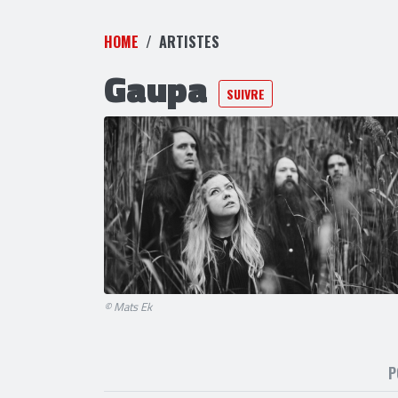
HOME
ARTISTES
Gaupa
SUIVRE
© Mats Ek
P