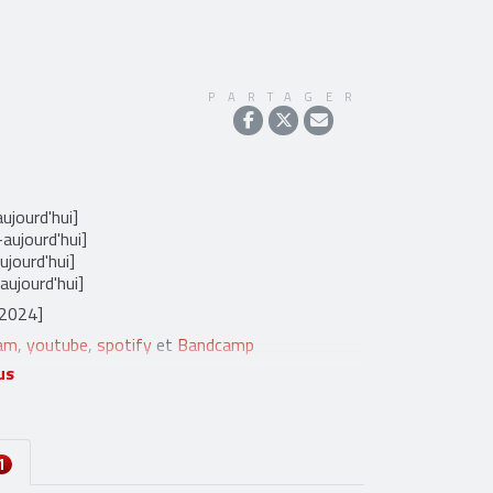
PARTAGER
ujourd'hui]
aujourd'hui]
jourd'hui]
aujourd'hui]
-2024]
ram
,
youtube
,
spotify
et
Bandcamp
us
1