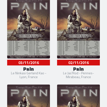
03/11/2016
02/11/2016
Pain
Pain
Le Ninkasi Gerland Kao -
Le Jas'Rod - Pennes-
Lyon, France
Mirabeau, France