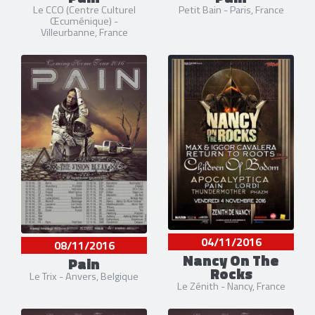
Le CCO (Centre Culturel
Petit Bain - Paris, France
Œcuménique) -
Villeurbanne, France
04/11/2016
08/11/2016
Nancy On The
Pain
Rocks
Le Trix - Anvers, Belgique
Le Zénith - Nancy, France