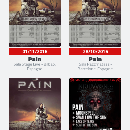
01/11/2016
28/10/2016
Pain
Pain
Sala Stage Live - Bilbao,
Sala Razzmatazz -
Espagne
Barcelone, Espagne