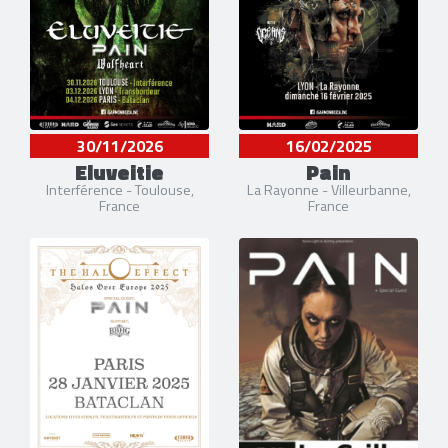
30/11/2026
16/02/2025
Eluveitie
Pain
Interférence - Toulouse,
La Rayonne - Villeurbanne,
France
France