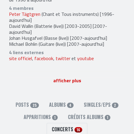
4 membres
Peter Tägtgren
(Chant et Tous instruments) [1996-
aujourd'hui]
David Wallin
(Batterie (live)) [2003-2005] [2007-
aujourd'hui]
Johan Husgafvel
(Basse (live)) [2007-aujourd'hui]
Michael Bohlin
(Guitare (live)) [2007-aujourd'hui]
4 liens externes
site officiel
,
facebook
,
twitter
et
youtube
afficher plus
POSTS
ALBUMS
SINGLES/EPS
25
4
2
APPARITIONS
CRÉDITS ALBUMS
1
1
CONCERTS
16