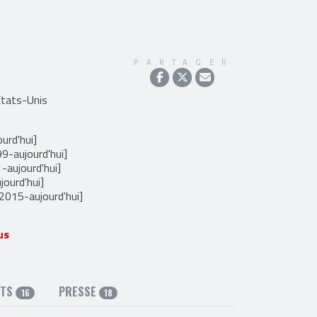
PARTAGER
Etats-Unis
urd'hui]
99-aujourd'hui]
-aujourd'hui]
ourd'hui]
[2015-aujourd'hui]
us
9]
 [2010-2010]
15]
RTS
PRESSE
16
18
et
instagram