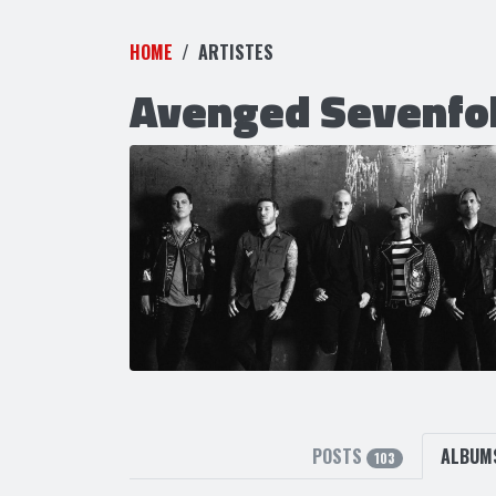
HOME
ARTISTES
Avenged Sevenfo
POSTS
ALBU
103