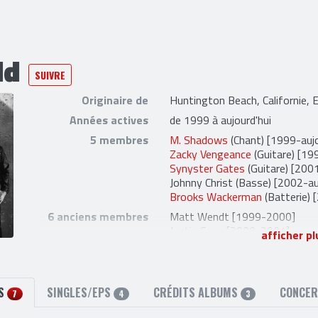
ld
SUIVRE
Originaire de
Huntington Beach, Californie, 
Années actives
de 1999 à aujourd'hui
5 membres
M. Shadows
(Chant) [1999-aujo
Zacky Vengeance
(Guitare) [19
Synyster Gates
(Guitare) [2001
Johnny Christ
(Basse) [2002-auj
Brooks Wackerman
(Batterie) 
6 anciens membres
Matt Wendt
[1999-2000]
Justin Sane
[2000-2001]
afficher pl
Dameon Ash
[2001-2002]
The Rev
(Batterie) [1999-200
Mike Portnoy
(Batterie (live))
Arin Ilejay
(Batterie) [2011-20
MS
SINGLES/EPS
CRÉDITS ALBUMS
CONCE
7
4
3
4 liens externes
site officiel
,
facebook
,
twitter