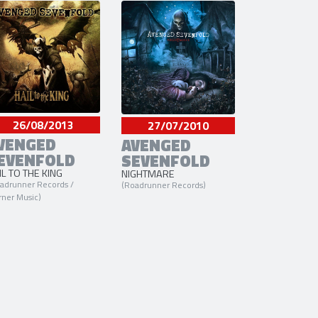
26/08/2013
27/07/2010
VENGED
AVENGED
EVENFOLD
SEVENFOLD
IL TO THE KING
NIGHTMARE
adrunner Records /
(Roadrunner Records)
ner Music)