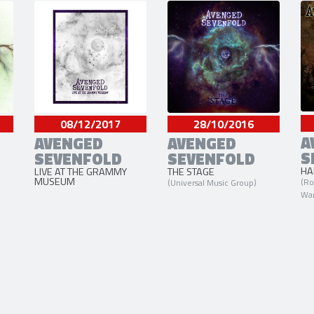
08/12/2017
28/10/2016
A
AVENGED
AVENGED
S
SEVENFOLD
SEVENFOLD
HA
LIVE AT THE GRAMMY
THE STAGE
MUSEUM
(Ro
(Universal Music Group)
War