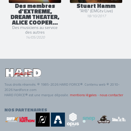
Des membres
Stuart Hamm
d'EXTREME,
"AYB" (EMGtv Live)
DREAM THEATER,
18/10/2017
ALICE COOPER…
Des musiciens au service
des autres
14/05/2020
Tous droits réservés. © 1985-2026 HARD FORCE®. Contenu web © 2010-
2026 hardforce.com
HARD FORCE® est une marque déposée.
mentions légales
-
nous contacter
NOS PARTENAIRES