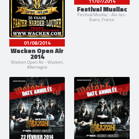
11/07/2014
Festival Musilac
Festival Musilac - Aix-les-
Bains, France
01/08/2014
Wacken Open Air
2014
Wacken Open Air - Wacken,
Allemagne
DATE ANNULÉE
DATE ANNULÉE