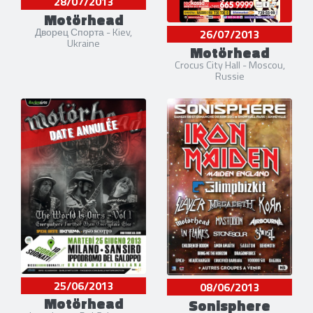
28/07/2013
Motörhead
Дворец Спорта - Kiev,
26/07/2013
Ukraine
Motörhead
Crocus City Hall - Moscou,
Russie
DATE ANNULÉE
25/06/2013
08/06/2013
Motörhead
Sonisphere