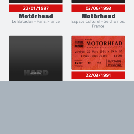
22/01/1997
03/06/1993
Motörhead
Motörhead
Le Bataclan - Paris, France
Espace Culturel - Seichamps,
France
22/03/1991
Motörhead
Le Transbordeur -
Villeurbanne, France
25/03/1991
Motörhead
Palais des Sports - Joué-lès-