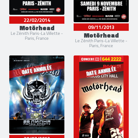
22/02/2014
Motörhead
09/11/2013
Le Zénith Paris-La Villette -
Motörhead
Paris, France
Le Zénith Paris-La Villette -
Paris, France
DATE ANNULÉE
DATE ANNULÉE