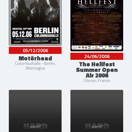
05/12/2006
24/06/2006
Motörhead
The Hellfest
Columbiahalle - Berlin,
Summer Open
Allemagne
Air 2006
Clisson, France