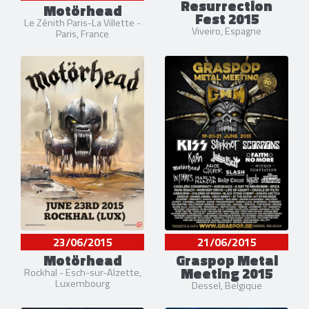
Resurrection
Motörhead
Fest 2015
Le Zénith Paris-La Villette -
Viveiro, Espagne
Paris, France
23/06/2015
21/06/2015
Motörhead
Graspop Metal
Meeting 2015
Rockhal - Esch-sur-Alzette,
Luxembourg
Dessel, Belgique