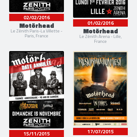
02/02/2016
01/02/2016
Motörhead
Motörhead
Le Zénith Paris-La Villette -
Paris, France
Le Zénith Arena - Lille,
France
DATE ANNULÉE
17/07/2015
15/11/2015