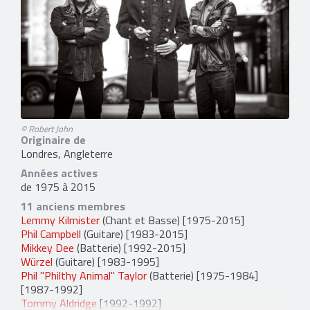
© Robert John
Originaire de
Londres, Angleterre
Années actives
de 1975 à 2015
11 anciens membres
Lemmy Kilmister
(Chant et Basse) [1975-2015]
Phil Campbell
(Guitare) [1983-2015]
Mikkey Dee
(Batterie) [1992-2015]
Würzel
(Guitare) [1983-1995]
Phil "Philthy Animal" Taylor
(Batterie) [1975-1984]
[1987-1992]
Tommy Aldridge
[1992-1992]