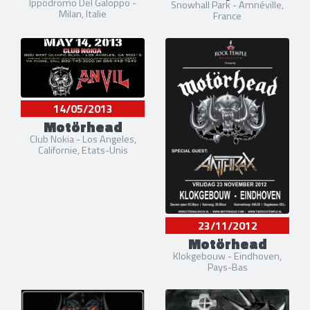
Ippodromo Del Galoppo -
Snowhall Park - Amnéville,
Milan, Italie
France
14/05/2013
Motörhead
Club Nokia - Los Angeles,
Californie, Etats-Unis
23/11/2012
Motörhead
Klokgebouw - Eindhoven,
Pays-Bas