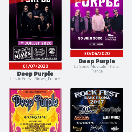
30/06/2020
Deep Purple
01/07/2020
La Seine Musicale - Paris,
France
Deep Purple
Les Arènes - Nîmes, France