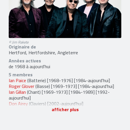
© Jim Rakete
Originaire de
Hertford, Hertfordshire, Angleterre
Années actives
de 1968 à aujourd'hui
5 membres
Ian Paice
(Batterie) [1968-1976] [1984-aujourd'hui]
Roger Glover
(Basse) [1969-1973] [1984-aujourd'hui]
Ian Gillan
(Chant) [1969-1973] [1984-1989] [1992-
aujourd'hui]
Don Airey
(Claviers) [2002-aujourd'hui]
afficher plus
Simon McBride
(Guitare) [2022-aujourd'hui]
11 anciens membres
Rod Evans
(Chant) [1968-1969]
Nick Simper
(Basse) [1968-1969]