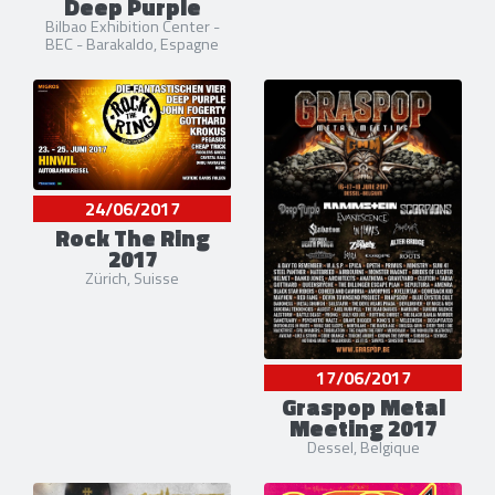
Deep Purple
Bilbao Exhibition Center -
BEC - Barakaldo, Espagne
24/06/2017
Rock The Ring
2017
Zürich, Suisse
17/06/2017
Graspop Metal
Meeting 2017
Dessel, Belgique