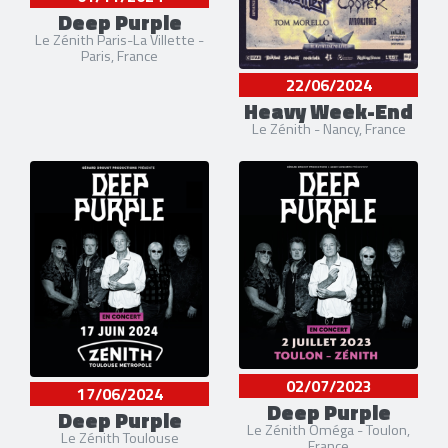
Deep Purple
Le Zénith Paris-La Villette -
Paris, France
22/06/2024
Heavy Week-End
Le Zénith - Nancy, France
02/07/2023
17/06/2024
Deep Purple
Deep Purple
Le Zénith Oméga - Toulon,
Le Zénith Toulouse
France