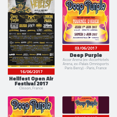
03/06/2017
Deep Purple
Accor Arena (ex-AccorHotels
Arena, ex-Palais Omnisports
Paris Bercy) - Paris, France
16/06/2017
Hellfest Open Air
Festival 2017
Clisson, France