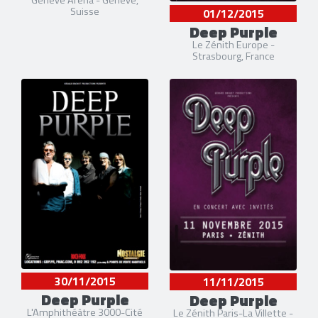
Suisse
01/12/2015
Deep Purple
Le Zénith Europe -
Strasbourg, France
30/11/2015
11/11/2015
Deep Purple
Deep Purple
L'Amphithéâtre 3000-Cité
Le Zénith Paris-La Villette -