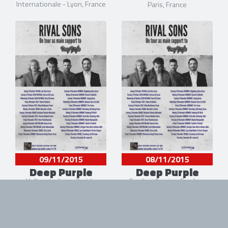
Internationale - Lyon, France
Paris, France
09/11/2015
08/11/2015
Deep Purple
Deep Purple
Hallenstadion - Zurich,
Genève Arena - Genève,
Suisse
Suisse