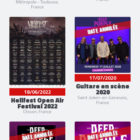
Métropole - Toulouse,
France
DATE ANNULÉE
17/07/2020
Guitare en scène
2020
18/06/2022
Saint-Julien-en-Genevois,
Hellfest Open Air
France
Festival 2022
Clisson, France
DATE ANNULÉE
DATE ANNULÉE