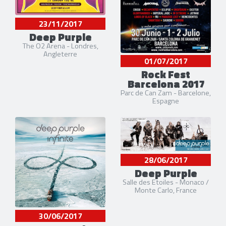
23/11/2017
Deep Purple
The O2 Arena - Londres,
Angleterre
01/07/2017
Rock Fest
Barcelona 2017
Parc de Can Zam - Barcelone,
Espagne
28/06/2017
Deep Purple
Salle des Etoiles - Monaco /
Monte Carlo, France
30/06/2017