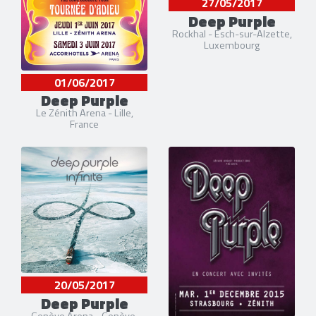
27/05/2017
Deep Purple
Rockhal - Esch-sur-Alzette,
Luxembourg
01/06/2017
Deep Purple
Le Zénith Arena - Lille,
France
20/05/2017
Deep Purple
Genève Arena - Genève,