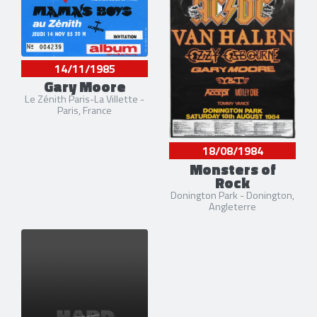
14/11/1985
Gary Moore
Le Zénith Paris-La Villette -
Paris, France
18/08/1984
Monsters of
Rock
Donington Park - Donington,
Angleterre