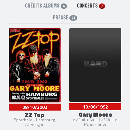
CRÉDITS ALBUMS
CONCERTS
4
7
PRESSE
21
13/06/1992
08/10/2002
Gary Moore
ZZ Top
Le Zénith Paris-La Villette -
Sporthalle - Hambourg,
Paris, France
Allemagne