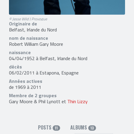
© Jesse Wild | Provogue
Originaire de
Belfast, Irlande du Nord
nom de naissance
Robert William Gary Moore
naissance
04/04/1952 à Belfast, Irlande du Nord
décès
06/02/2011 à Estapona, Espagne
Années actives
de 1969 à 2011
Membre de 2 groupes
Gary Moore & Phil Lynott et
Thin Lizzy
POSTS
ALBUMS
11
13