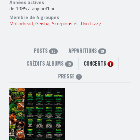
Années actives
de 1985 à aujourd'hui
Membre de 4 groupes
Motörhead
,
Geisha
,
Scorpions
et
Thin Lizzy
POSTS
APPARITIONS
23
19
CRÉDITS ALBUMS
CONCERTS
19
1
PRESSE
1