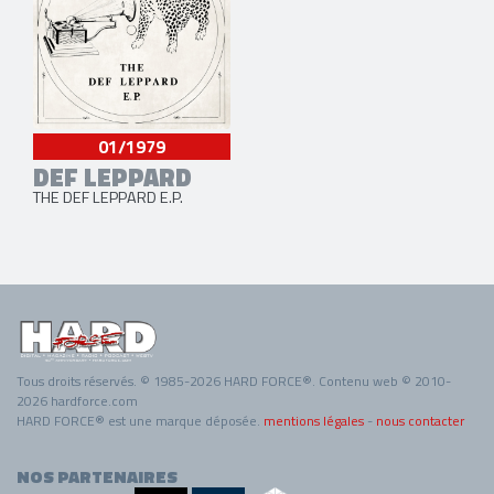
01/1979
DEF LEPPARD
THE DEF LEPPARD E.P.
Tous droits réservés. © 1985-2026 HARD FORCE®. Contenu web © 2010-
2026 hardforce.com
HARD FORCE® est une marque déposée.
mentions légales
-
nous contacter
NOS PARTENAIRES