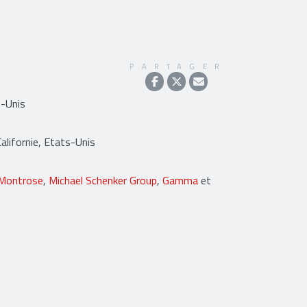
PARTAGER
s-Unis
lifornie, Etats-Unis
Montrose
,
Michael Schenker Group
,
Gamma
et