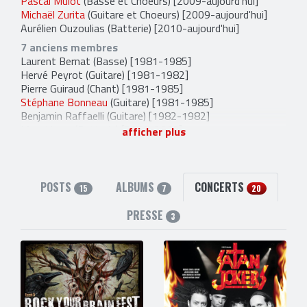
Pascal Mulot
(Basse et Choeurs) [2009-aujourd'hui]
Michaël Zurita
(Guitare et Choeurs) [2009-aujourd'hui]
Aurélien Ouzoulias
(Batterie) [2010-aujourd'hui]
7 anciens membres
Laurent Bernat
(Basse) [1981-1985]
Hervé Peyrot
(Guitare) [1981-1982]
Pierre Guiraud
(Chant) [1981-1985]
Stéphane Bonneau
(Guitare) [1981-1985]
Benjamin Raffaelli
(Guitare) [1982-1982]
Marc Varez
(Batterie) [2009-2009]
afficher plus
Olivier Spitzer
(Guitare et Choeurs) [2009-2009]
3 liens externes
facebook
,
site officiel
et
myspace
POSTS
ALBUMS
CONCERTS
15
7
20
PRESSE
3