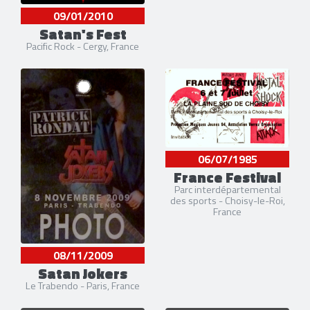
09/01/2010
Satan's Fest
Pacific Rock - Cergy, France
06/07/1985
France Festival
Parc interdépartemental
des sports - Choisy-le-Roi,
France
08/11/2009
Satan Jokers
Le Trabendo - Paris, France