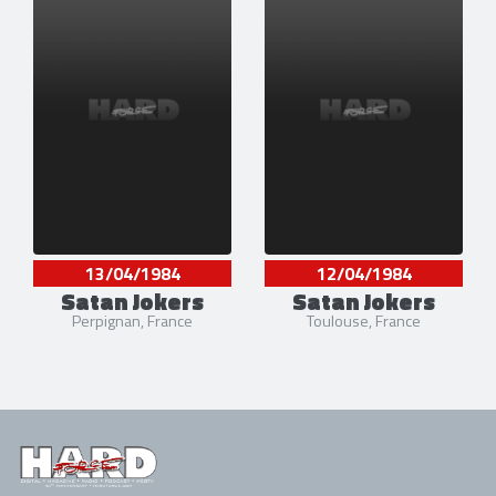
13/04/1984
12/04/1984
Satan Jokers
Satan Jokers
Perpignan, France
Toulouse, France