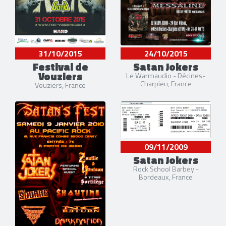
31/10/2015
24/10/2015
Festival de
Satan Jokers
Vouziers
Le Warmaudio - Décines-
Charpieu, France
Vouziers, France
09/11/2009
Satan Jokers
Rock School Barbey -
Bordeaux, France