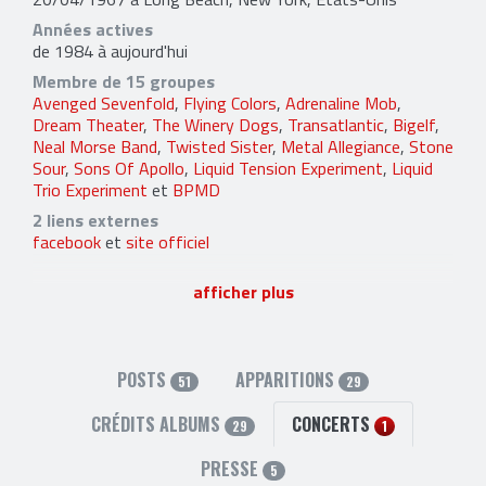
Années actives
de 1984 à aujourd'hui
Membre de 15 groupes
Avenged Sevenfold
,
Flying Colors
,
Adrenaline Mob
,
Dream Theater
,
The Winery Dogs
,
Transatlantic
,
Bigelf
,
Neal Morse Band
,
Twisted Sister
,
Metal Allegiance
,
Stone
Sour
,
Sons Of Apollo
,
Liquid Tension Experiment
,
Liquid
Trio Experiment
et
BPMD
2 liens externes
facebook
et
site officiel
afficher plus
POSTS
APPARITIONS
51
29
CRÉDITS ALBUMS
CONCERTS
29
1
PRESSE
5