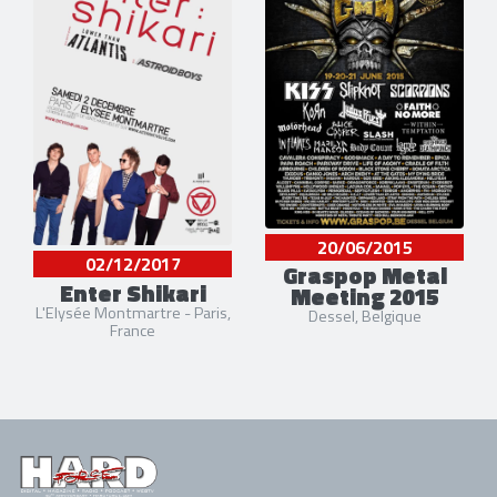
20/06/2015
02/12/2017
Graspop Metal
Enter Shikari
Meeting 2015
L'Elysée Montmartre - Paris,
Dessel, Belgique
France