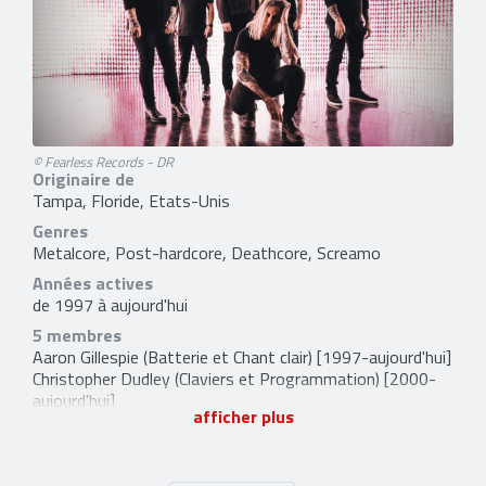
© Fearless Records - DR
Originaire de
Tampa, Floride, Etats-Unis
Genres
Metalcore, Post-hardcore, Deathcore, Screamo
Années actives
de 1997 à aujourd'hui
5 membres
Aaron Gillespie
(Batterie et Chant clair) [1997-aujourd'hui]
Christopher Dudley
(Claviers et Programmation) [2000-
aujourd'hui]
afficher plus
Timothy McTague
(Guitare) [2001-aujourd'hui]
Grant Brandell
(Basse) [2002-aujourd'hui]
Spencer Chamberlain
(Chant et Guitare) [2003-aujourd'hui]