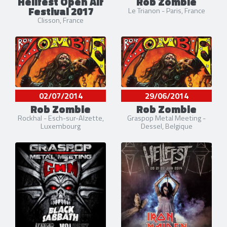
Hellfest Open Air
Rob Zombie
Festival 2017
Le Trianon - Paris, France
Clisson, France
02/07/2014
29/06/2014
Rob Zombie
Rob Zombie
Rockhal - Esch-sur-Alzette,
Graspop Metal Meeting -
Luxembourg
Dessel, Belgique