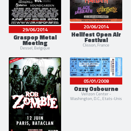
20/06/2014
29/06/2014
Hellfest Open Air
Graspop Metal
Festival
Meeting
Clisson, France
Dessel, Belgique
05/01/2008
Ozzy Osbourne
Verizon Center -
Washington, D.C., Etats-Unis