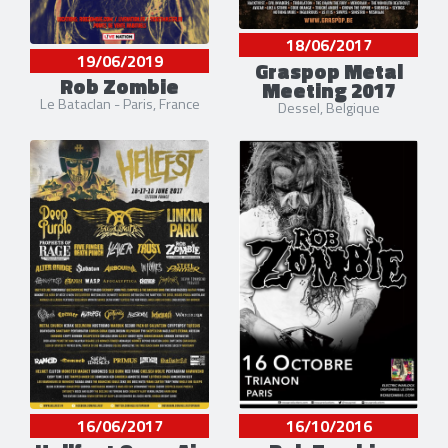
18/06/2017
19/06/2019
Graspop Metal
Rob Zombie
Meeting 2017
Le Bataclan - Paris, France
Dessel, Belgique
16/06/2017
16/10/2016