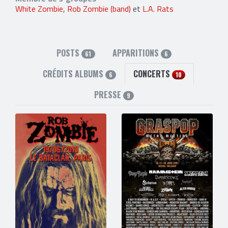
White Zombie
,
Rob Zombie (band)
et
L.A. Rats
POSTS
APPARITIONS
61
6
CRÉDITS ALBUMS
CONCERTS
6
10
PRESSE
9