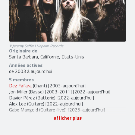
© Jeremy Saffer | Napalm Records
Originaire de
Santa Barbara, Californie, Etats-Unis
Années actives
de 2003 à aujourd'hui
5 membres
Dez Fafara
(Chant) [2003-aujourd'hui]
Jon Miller
(Basse) [2003-2011] [2022-aujourd'hui]
Davier Pérez
(Batterie) [2022-aujourd'hui]
Alex Lee
(Guitare) [2022-aujourd'hui]
Gabe Mangold
(Guitare (live)) [2025-aujourd'hui]
afficher plus
10 anciens membres
Evan Pitts
(Guitare) [2002-2004]
Jonathan Miller
(Basse) [2002-2011]