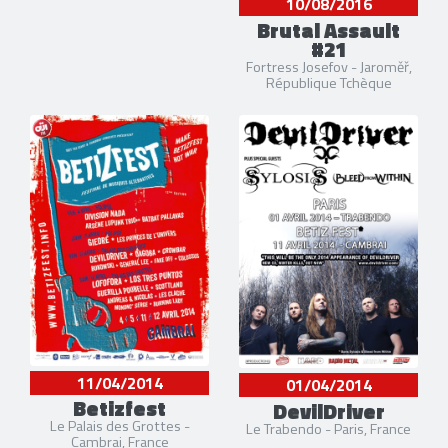
10/08/2016
Brutal Assault
#21
Fortress Josefov - Jaroměř,
République Tchèque
11/04/2014
01/04/2014
Betizfest
DevilDriver
Le Palais des Grottes -
Le Trabendo - Paris, France
Cambrai, France