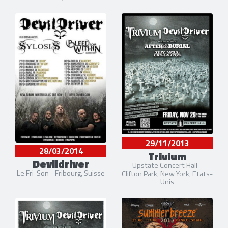
29/11/2013
28/03/2014
Trivium
Devildriver
Upstate Concert Hall -
Le Fri-Son - Fribourg, Suisse
Clifton Park, New York, Etats-
Unis