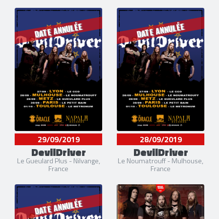
DATE ANNULÉE
DATE ANNULÉE
29/09/2019
28/09/2019
DevilDriver
DevilDriver
Le Gueulard Plus - Nilvange,
Le Noumatrouff - Mulhouse,
France
France
DATE ANNULÉE