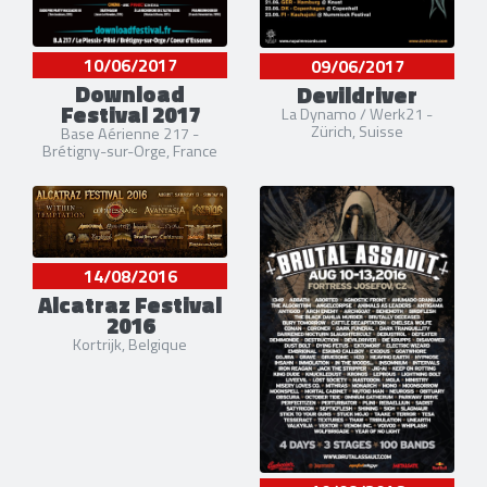
10/06/2017
09/06/2017
Download
Devildriver
Festival 2017
La Dynamo / Werk21 -
Zürich, Suisse
Base Aérienne 217 -
Brétigny-sur-Orge, France
14/08/2016
Alcatraz Festival
2016
Kortrijk, Belgique