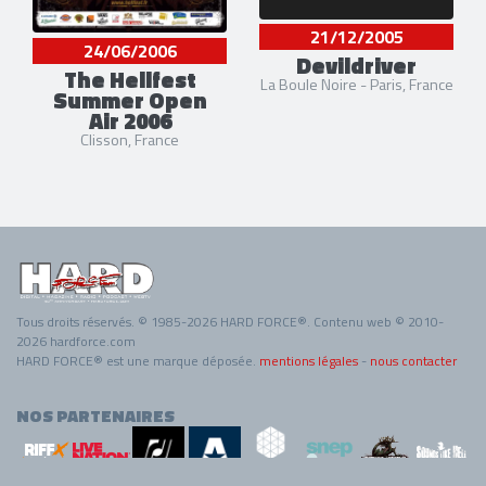
21/12/2005
24/06/2006
Devildriver
The Hellfest
La Boule Noire - Paris, France
Summer Open
Air 2006
Clisson, France
Tous droits réservés. © 1985-2026 HARD FORCE®. Contenu web © 2010-
2026 hardforce.com
HARD FORCE® est une marque déposée.
mentions légales
-
nous contacter
NOS PARTENAIRES