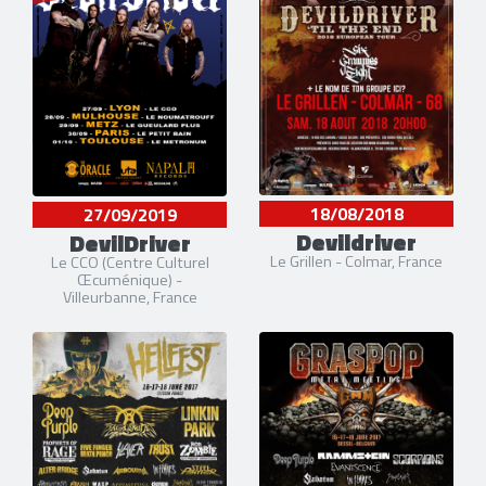
18/08/2018
27/09/2019
Devildriver
DevilDriver
Le Grillen - Colmar, France
Le CCO (Centre Culturel
Œcuménique) -
Villeurbanne, France