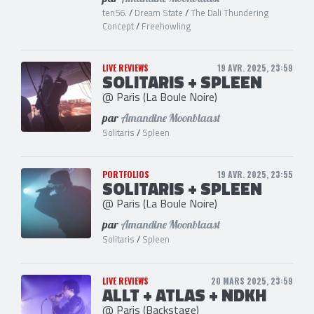
ten56.
/
Dream State
/
The Dali Thundering
Concept
/
Freehowling
LIVE REVIEWS
19 AVR. 2025, 23:59
SOLITARIS + SPLEEN
@ Paris (La Boule Noire)
par
Amandine Moonblaast
Solitaris
/
Spleen
PORTFOLIOS
19 AVR. 2025, 23:55
SOLITARIS + SPLEEN
@ Paris (La Boule Noire)
par
Amandine Moonblaast
Solitaris
/
Spleen
LIVE REVIEWS
20 MARS 2025, 23:59
ALLT + ATLAS + NDKH
@ Paris (Backstage)