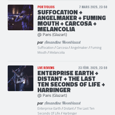
PORTFOLIOS
7 MARS 2025, 23:50
SUFFOCATION +
ANGELMAKER + FUMING
MOUTH + CARCOSA +
MELANCOLIA
@ Paris (Glazart)
par
Amandine Moonblaast
Suffocation
/
Carcosa
/
Angelmaker
/
Fuming
Mouth
/
Melancolia
LIVE REVIEWS
23 FÉVR. 2025, 23:59
ENTERPRISE EARTH +
DISTANT + THE LAST
TEN SECONDS OF LIFE +
HARBINGER
@ Paris (Glazart)
par
Amandine Moonblaast
Enterprise Earth
/
Distant
/
The Last Ten
Seconds Of Life
/
Harbinger