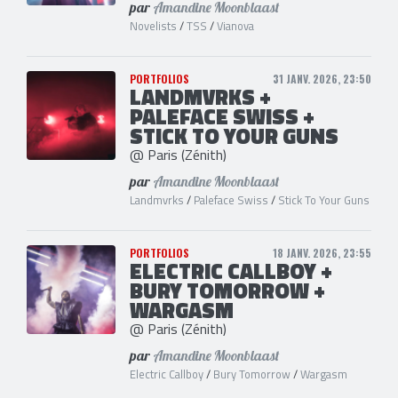
par
Amandine Moonblaast
Novelists
/
TSS
/
Vianova
PORTFOLIOS
31 JANV. 2026, 23:50
LANDMVRKS +
PALEFACE SWISS +
STICK TO YOUR GUNS
@ Paris (Zénith)
par
Amandine Moonblaast
Landmvrks
/
Paleface Swiss
/
Stick To Your Guns
PORTFOLIOS
18 JANV. 2026, 23:55
ELECTRIC CALLBOY +
BURY TOMORROW +
WARGASM
@ Paris (Zénith)
par
Amandine Moonblaast
Electric Callboy
/
Bury Tomorrow
/
Wargasm