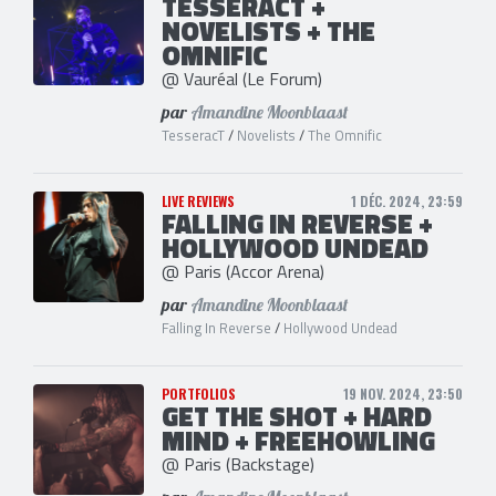
TESSERACT +
NOVELISTS + THE
OMNIFIC
@ Vauréal (Le Forum)
par
Amandine Moonblaast
TesseracT
/
Novelists
/
The Omnific
LIVE REVIEWS
1 DÉC. 2024, 23:59
FALLING IN REVERSE +
HOLLYWOOD UNDEAD
@ Paris (Accor Arena)
par
Amandine Moonblaast
Falling In Reverse
/
Hollywood Undead
PORTFOLIOS
19 NOV. 2024, 23:50
GET THE SHOT + HARD
MIND + FREEHOWLING
@ Paris (Backstage)