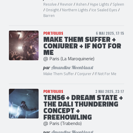
Resolve
/
Revnoir
/
Ashen
/
Hype Lights
/
Spleen
/
Onsight
/
Northern Lights
/
Ice Sealed Eyes
/
Barren
PORTFOLIOS
6 MAI 2025, 17:15
MAKE THEM SUFFER +
CONJURER + IF NOT FOR
ME
@ Paris (La Maroquinerie)
par
Amandine Moonblaast
Make Them Suffer
/
Conjurer
/
If Not For Me
PORTFOLIOS
3 MAI 2025, 23:17
TEN56 + DREAM STATE +
THE DALI THUNDERING
CONCEPT +
FREEHOWLING
@ Paris (Trabendo)
par
Amandine Moonblaast