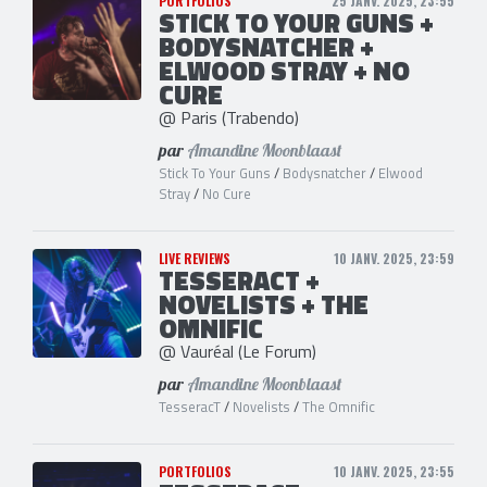
PORTFOLIOS
25 JANV. 2025, 23:55
STICK TO YOUR GUNS +
BODYSNATCHER +
ELWOOD STRAY + NO
CURE
@ Paris (Trabendo)
par
Amandine Moonblaast
Stick To Your Guns
/
Bodysnatcher
/
Elwood
Stray
/
No Cure
LIVE REVIEWS
10 JANV. 2025, 23:59
TESSERACT +
NOVELISTS + THE
OMNIFIC
@ Vauréal (Le Forum)
par
Amandine Moonblaast
TesseracT
/
Novelists
/
The Omnific
PORTFOLIOS
10 JANV. 2025, 23:55