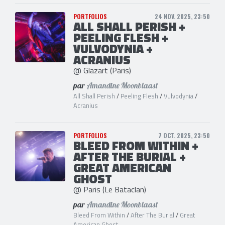
PORTFOLIOS
24 NOV. 2025, 23:50
ALL SHALL PERISH +
PEELING FLESH +
VULVODYNIA +
ACRANIUS
@ Glazart (Paris)
par
Amandine Moonblaast
All Shall Perish
/
Peeling Flesh
/
Vulvodynia
/
Acranius
PORTFOLIOS
7 OCT. 2025, 23:50
BLEED FROM WITHIN +
AFTER THE BURIAL +
GREAT AMERICAN
GHOST
@ Paris (Le Bataclan)
par
Amandine Moonblaast
Bleed From Within
/
After The Burial
/
Great
American Ghost