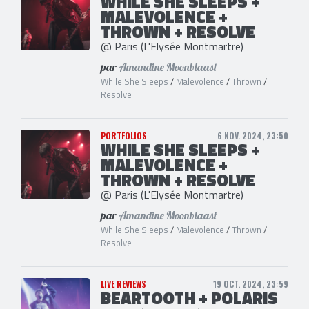
WHILE SHE SLEEPS +
MALEVOLENCE +
THROWN + RESOLVE
@ Paris (L'Elysée Montmartre)
par
Amandine Moonblaast
While She Sleeps
/
Malevolence
/
Thrown
/
Resolve
PORTFOLIOS
6 NOV. 2024, 23:50
WHILE SHE SLEEPS +
MALEVOLENCE +
THROWN + RESOLVE
@ Paris (L'Elysée Montmartre)
par
Amandine Moonblaast
While She Sleeps
/
Malevolence
/
Thrown
/
Resolve
LIVE REVIEWS
19 OCT. 2024, 23:59
BEARTOOTH + POLARIS