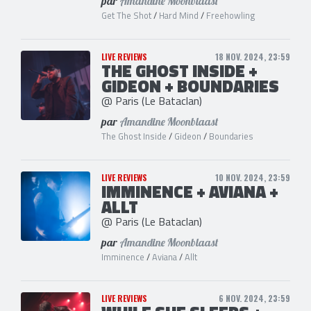
par
Amandine Moonblaast
Get The Shot
/
Hard Mind
/
Freehowling
LIVE REVIEWS
18 NOV. 2024, 23:59
THE GHOST INSIDE +
GIDEON + BOUNDARIES
@ Paris (Le Bataclan)
par
Amandine Moonblaast
The Ghost Inside
/
Gideon
/
Boundaries
LIVE REVIEWS
10 NOV. 2024, 23:59
IMMINENCE + AVIANA +
ALLT
@ Paris (Le Bataclan)
par
Amandine Moonblaast
Imminence
/
Aviana
/
Allt
LIVE REVIEWS
6 NOV. 2024, 23:59