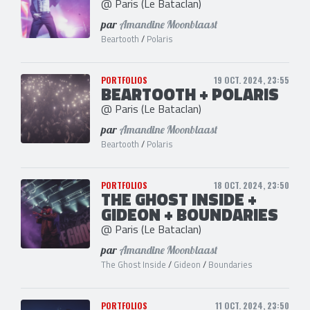
@ Paris (Le Bataclan)
par
Amandine Moonblaast
Beartooth
/
Polaris
PORTFOLIOS
19 OCT. 2024, 23:55
BEARTOOTH + POLARIS
@ Paris (Le Bataclan)
par
Amandine Moonblaast
Beartooth
/
Polaris
PORTFOLIOS
18 OCT. 2024, 23:50
THE GHOST INSIDE +
GIDEON + BOUNDARIES
@ Paris (Le Bataclan)
par
Amandine Moonblaast
The Ghost Inside
/
Gideon
/
Boundaries
PORTFOLIOS
11 OCT. 2024, 23:50