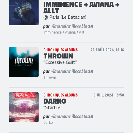
IMMINENCE + AVIANA +
ALLT
@ Paris (Le Bataclan)
par
Amandine Moonblaast
Imminence
/
Aviana
/
Allt
CHRONIQUES ALBUMS
26 AOÛT 2024, 18:16
THROWN
"Excessive Guilt"
par
Amandine Moonblaast
Thrown
CHRONIQUES ALBUMS
3 JUIL. 2024, 19:58
DARKO
"Starfire"
par
Amandine Moonblaast
Darko