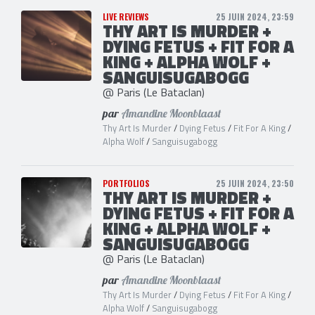
LIVE REVIEWS
25 JUIN 2024, 23:59
THY ART IS MURDER +
DYING FETUS + FIT FOR A
KING + ALPHA WOLF +
SANGUISUGABOGG
@ Paris (Le Bataclan)
par
Amandine Moonblaast
Thy Art Is Murder
/
Dying Fetus
/
Fit For A King
/
Alpha Wolf
/
Sanguisugabogg
PORTFOLIOS
25 JUIN 2024, 23:50
THY ART IS MURDER +
DYING FETUS + FIT FOR A
KING + ALPHA WOLF +
SANGUISUGABOGG
@ Paris (Le Bataclan)
par
Amandine Moonblaast
Thy Art Is Murder
/
Dying Fetus
/
Fit For A King
/
Alpha Wolf
/
Sanguisugabogg