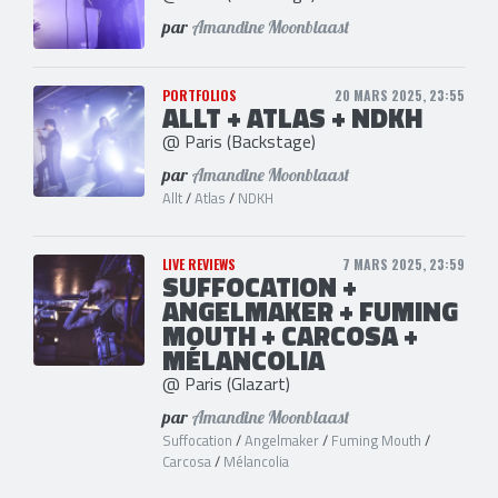
par
Amandine Moonblaast
PORTFOLIOS
20 MARS 2025, 23:55
ALLT + ATLAS + NDKH
@ Paris (Backstage)
par
Amandine Moonblaast
Allt
/
Atlas
/
NDKH
LIVE REVIEWS
7 MARS 2025, 23:59
SUFFOCATION +
ANGELMAKER + FUMING
MOUTH + CARCOSA +
MÉLANCOLIA
@ Paris (Glazart)
par
Amandine Moonblaast
Suffocation
/
Angelmaker
/
Fuming Mouth
/
Carcosa
/
Mélancolia