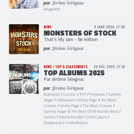
par
Jérôme Sérignac
Megadeth
NEWS
8 JANV. 2026, 17:30
MONSTERS OF STOCK
That's My Jam - 8e édition
par
Jérôme Sérignac
NEWS
/
TOP & CLASSEMENTS
29 DÉC. 2025, 17:18
TOP ALBUMS 2025
Par Jérôme Sérignac
par
Jérôme Sérignac
Bukowski
/
Coroner
/
FFF
/
Fishbone
/
Sammy
Hagar
/
Helloween
/
Jimmy Page & the Black
Crowes
/
Jimmy Page
/
The Black Crowes
/
Sammy Hagar & The Best Of All Worlds Band
/
Sodom
/
Patrick Rondat
/
Orbit Culture
/
Testament
/
Smith/Kotzen