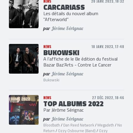
NEWS
20 JANV. 2023, 18:32
CARCARIASS
Les détails du nouvel album
"Afterworld"
par
Jérôme Sérignac
NEWS
10 JANV. 2023, 17:48
BUKOWSKI
A l’affiche de le 8e édition du festival
Bazar Baz'Arts - Contre Le Cancer
par
Jérôme Sérignac
Bukowski
NEWS
27 DÉC. 2022, 18:46
TOP ALBUMS 2022
Par Jérôme Sérignac
par
Jérôme Sérignac
Bloodbath
/
Dan Reed Network
/
Megadeth
/
No
Return
/
Ozzy Osbourne (Band)
/
Ozzy