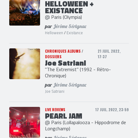
HELLOWEEN +
EXISTANCE
@ Paris (Olympia)
par
Jérôme Sérignac
Helloween
/
Existance
CHRONIQUES ALBUMS
/
21 JUIL. 2022,
DOSSIERS
17:37
Joe Satriani
"The Extremist" (1992 - Rétro-
Chronique)
par
Jérôme Sérignac
Joe Satriani
LIVE REVIEWS
17 JUIL. 2022, 23:59
PEARL JAM
@ Paris (Lollapalooza - Hippodrome de
Longchamp)
par
Jérôme Sérignac