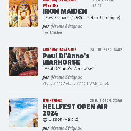
DOSSIERS
17:45
IRON MAIDEN
"Powerslave" (1984 - Rétro-Chronique)
par
Jérôme Sérignac
Iron Maiden
CHRONIQUES ALBUMS
23 JUIL. 2024, 18:52
Paul Di'Anno's
WARHORSE
"Paul Di'Anno's Warhorse"
par
Jérôme Sérignac
Paul Di'Anno
/
Paul Di'Anno's WARHORSE
LIVE REVIEWS
30 JUIN 2024, 23:59
HELLFEST OPEN AIR
2024
@ Clisson (Part 2)
par
Jérôme Sérignac