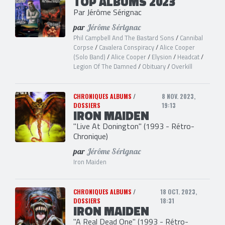
TOP ALBUMS 2023
Par Jérôme Sérignac
par
Jérôme Sérignac
Phil Campbell And The Bastard Sons
/
Cannibal
Corpse
/
Cavalera Conspiracy
/
Alice Cooper
(Solo Band)
/
Alice Cooper
/
Elysion
/
Headcat
/
Legion Of The Damned
/
Obituary
/
Overkill
CHRONIQUES ALBUMS
/
8 NOV. 2023,
DOSSIERS
19:13
IRON MAIDEN
"Live At Donington" (1993 - Rétro-
Chronique)
par
Jérôme Sérignac
Iron Maiden
CHRONIQUES ALBUMS
/
18 OCT. 2023,
DOSSIERS
18:31
IRON MAIDEN
"A Real Dead One" (1993 - Rétro-