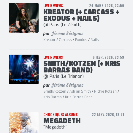
LIVE REVIEWS
24 MARS 2026, 23:59
KREATOR (+ CARCASS +
EXODUS + NAILS)
@ Paris (Le Zénith)
par
Jérôme Sérignac
Kreator
/
Carcass
/
Exodus
/
Nails
LIVE REVIEWS
6 FÉVR. 2026, 23:59
SMITH/KOTZEN (+ KRIS
BARRAS BAND)
@ Paris (Le Trianon)
par
Jérôme Sérignac
Smith/Kotzen
/
Adrian Smith
/
Richie Kotzen
/
Kris Barras
/
Kris Barras Band
CHRONIQUES ALBUMS
22 JANV. 2026, 18:21
MEGADETH
"Megadeth"