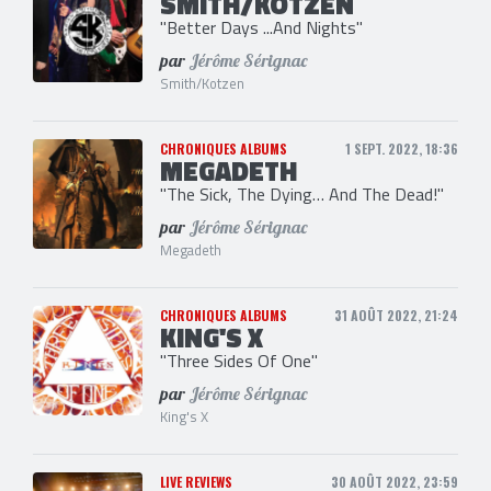
SMITH/KOTZEN
"Better Days ...And Nights"
par
Jérôme Sérignac
Smith/Kotzen
CHRONIQUES ALBUMS
1 SEPT. 2022, 18:36
MEGADETH
"The Sick, The Dying… And The Dead!"
par
Jérôme Sérignac
Megadeth
CHRONIQUES ALBUMS
31 AOÛT 2022, 21:24
KING'S X
"Three Sides Of One"
par
Jérôme Sérignac
King's X
LIVE REVIEWS
30 AOÛT 2022, 23:59