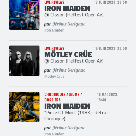
LIVE REVIEWS
17 JUIN 2023, 23:50
IRON MAIDEN
@ Clisson (Hellfest Open Air)
par
Jérôme Sérignac
Iron Maiden
LIVE REVIEWS
16 JUIN 2023, 23:59
MÖTLEY CRÜE
@ Clisson (Hellfest Open Air)
par
Jérôme Sérignac
Mötley Crüe
CHRONIQUES ALBUMS
/
16 MAI 2023,
DOSSIERS
19:30
IRON MAIDEN
"Piece Of Mind" (1983 - Rétro-
Chronique)
par
Jérôme Sérignac
Iron Maiden