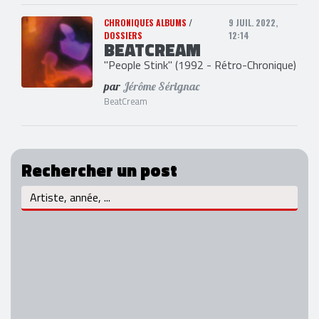
CHRONIQUES ALBUMS
/
9 JUIL. 2022,
DOSSIERS
12:14
BEATCREAM
"People Stink" (1992 - Rétro-Chronique)
par
Jérôme Sérignac
BeatCream
Rechercher un post