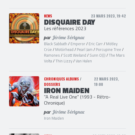
NEWS
23 MARS 2023, 19:42
DISQUAIRE DAY
Les références 2023
par
Jérôme Sérignac
Black Sabbath
/
Emperor
/
Eric Carr
/
Mötley
Crüe
/
Motörhead
/
Pearl Jam
/
Porcupine Tree
/
Ramones
/
Scott Weiland
/
Sunn O)))
/
The Mars
Volta
/
Thin Lizzy
/
Van Halen
CHRONIQUES ALBUMS
/
22 MARS 2023,
DOSSIERS
19:00
IRON MAIDEN
"A Real Live One" (1993 - Rétro-
Chronique)
par
Jérôme Sérignac
Iron Maiden