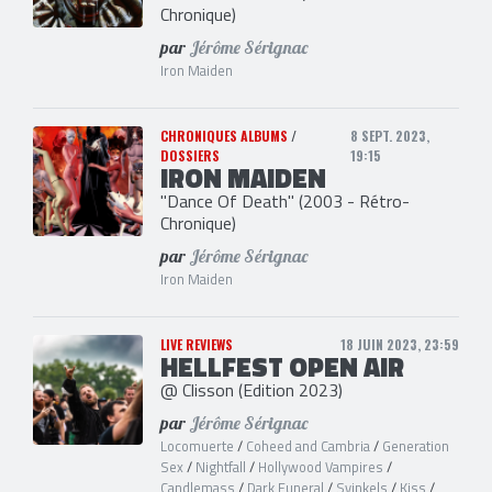
Chronique)
par
Jérôme Sérignac
Iron Maiden
CHRONIQUES ALBUMS
/
8 SEPT. 2023,
DOSSIERS
19:15
IRON MAIDEN
"Dance Of Death" (2003 - Rétro-
Chronique)
par
Jérôme Sérignac
Iron Maiden
LIVE REVIEWS
18 JUIN 2023, 23:59
HELLFEST OPEN AIR
@ Clisson (Edition 2023)
par
Jérôme Sérignac
Locomuerte
/
Coheed and Cambria
/
Generation
Sex
/
Nightfall
/
Hollywood Vampires
/
Candlemass
/
Dark Funeral
/
Svinkels
/
Kiss
/