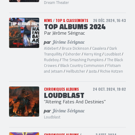
Dream Theater
NEWS
/
TOP & CLASSEMENTS
26 DÉC. 2024, 16:43
TOP ALBUMS 2024
Par Jérôme Sérignac
par
Jérôme Sérignac
Aldebert
/
Bruce Dickinson
/
Cavalera
/
Dark
Tranquillity
/
Exhorder
/
Kerry King
/
Loudblast
/
Rudeboy
/
The Smashing Pumpkins
/
The Black
Crowes
/
Black Country Communion
/
Flotsam
and Jetsam
/
Hellbutcher
/
Jasta
/
Richie Kotzen
CHRONIQUES ALBUMS
24 OCT. 2024, 19:02
LOUDBLAST
"Altering Fates And Destinies"
par
Jérôme Sérignac
Loudblast
CHRONIQUES ALBUMS
/
3 SEPT. 2024,