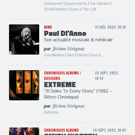
Osbourne
/
Queensrÿche
/
Joe Satriani
/
Smith/Kotzen
/
Soen
/
The Cult
NEWS
21 DÉC. 2022, 18:16
Paul Di'Anno
Son actualité musicale & médicale
par
Jérôme Sérignac
Iron Maiden
/
Paul Di'Anno
/
Gus G.
CHRONIQUES ALBUMS
/
22 SEPT. 2022,
DOSSIERS
18:13
EXTREME
"III Sides To Every Story" (1992 -
Rétro-Chronique)
par
Jérôme Sérignac
Extreme
CHRONIQUES ALBUMS
14 SEPT. 2022, 18:01