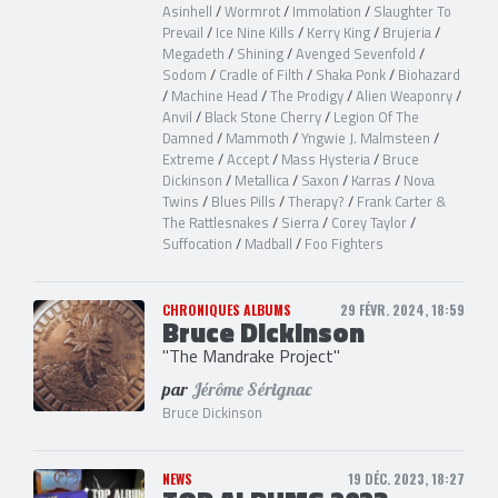
Asinhell
/
Wormrot
/
Immolation
/
Slaughter To
Prevail
/
Ice Nine Kills
/
Kerry King
/
Brujeria
/
Megadeth
/
Shining
/
Avenged Sevenfold
/
Sodom
/
Cradle of Filth
/
Shaka Ponk
/
Biohazard
/
Machine Head
/
The Prodigy
/
Alien Weaponry
/
Anvil
/
Black Stone Cherry
/
Legion Of The
Damned
/
Mammoth
/
Yngwie J. Malmsteen
/
Extreme
/
Accept
/
Mass Hysteria
/
Bruce
Dickinson
/
Metallica
/
Saxon
/
Karras
/
Nova
Twins
/
Blues Pills
/
Therapy?
/
Frank Carter &
The Rattlesnakes
/
Sierra
/
Corey Taylor
/
Suffocation
/
Madball
/
Foo Fighters
CHRONIQUES ALBUMS
29 FÉVR. 2024, 18:59
Bruce Dickinson
"The Mandrake Project"
par
Jérôme Sérignac
Bruce Dickinson
NEWS
19 DÉC. 2023, 18:27