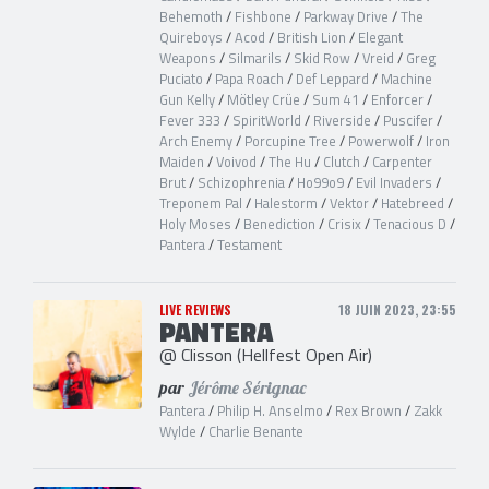
Behemoth
/
Fishbone
/
Parkway Drive
/
The
Quireboys
/
Acod
/
British Lion
/
Elegant
Weapons
/
Silmarils
/
Skid Row
/
Vreid
/
Greg
Puciato
/
Papa Roach
/
Def Leppard
/
Machine
Gun Kelly
/
Mötley Crüe
/
Sum 41
/
Enforcer
/
Fever 333
/
SpiritWorld
/
Riverside
/
Puscifer
/
Arch Enemy
/
Porcupine Tree
/
Powerwolf
/
Iron
Maiden
/
Voivod
/
The Hu
/
Clutch
/
Carpenter
Brut
/
Schizophrenia
/
Ho99o9
/
Evil Invaders
/
Treponem Pal
/
Halestorm
/
Vektor
/
Hatebreed
/
Holy Moses
/
Benediction
/
Crisix
/
Tenacious D
/
Pantera
/
Testament
LIVE REVIEWS
18 JUIN 2023, 23:55
PANTERA
@ Clisson (Hellfest Open Air)
par
Jérôme Sérignac
Pantera
/
Philip H. Anselmo
/
Rex Brown
/
Zakk
Wylde
/
Charlie Benante