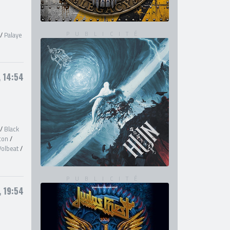
/
Palaye
, 14:54
/
Black
con
/
Volbeat
/
, 19:54