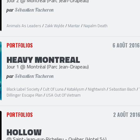
Jour 2 @ Montréal (Parc Jean-Drapeau)
par
Sébastien Tacheron
Animals As Leaders
/
Zakk Wylde
/
Mantar
/
Napalm Death
PORTFOLIOS
6 AOÛT 2016
HEAVY MONTREAL
Jour 1 @ Montréal (Parc Jean-Drapeau)
par
Sébastien Tacheron
Black Label Society
/
Cult Of Luna
/
Kataklysm
/
Nightwish
/
Sebastian Bach
/
Dillinger Escape Plan
/
USA Out Of Vietnam
PORTFOLIOS
2 AOÛT 2016
HOLLOW
@ Saint-Jean-sur-Richelieu - Québec (Hotel 54)