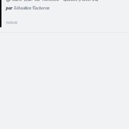
par
Sébastien Tacheron
HolloW