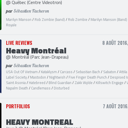
@ Québec (Centre Videotron)
par
Sébastien Tacheron
Marilyn Manson
/
Rob Zombie (band)
/
Rob Zombie
/
Marilyn Manson (Band)
Royale
LIVE REVIEWS
8 AOÛT 2016
Heavy Montréal
@ Montréal (Parc Jean-Drapeau)
par
Sébastien Tacheron
USA Out Of Vietnam
/
Kataklysm
/
Carcass
/
Sebastian Bach
/
Sabaton
/
Attila
Label Society
/
Mastodon
/
Nightwish
/
Five Finger Death Punch
/
Despised I
Saint Asonia
/
Hatebreed
/
Blind Guardian
/
Zakk Wylde
/
Killswitch Engage
/
Napalm Death
/
Candlemass
/
Disturbed
PORTFOLIOS
7 AOÛT 2016
HEAVY MONTREAL