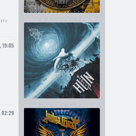
/
Fu
, 19:05
, 02:29