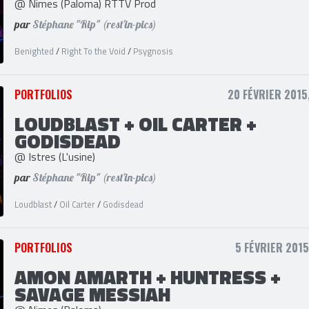
BENIGHTED + RIGHT TO THE VOID 
PSYGNOSIS
@ Nimes (Paloma) RTTV Prod
par
Stéphane "Rip" (rest'in-pics)
Benighted
/
Right To the Void
/
Psygnosis
PORTFOLIOS
20 FÉVRIER 2015
LOUDBLAST + OIL CARTER +
GODISDEAD
@ Istres (L'usine)
par
Stéphane "Rip" (rest'in-pics)
Loudblast
/
Oil Carter
/
Godisdead
PORTFOLIOS
5 FÉVRIER 2015