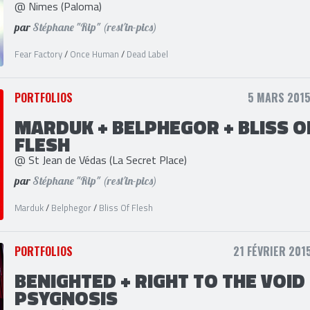
FEAR FACTORY + ONCE HUMAN +
DEAD LABEL
@ Nimes (Paloma)
par
Stéphane "Rip" (rest'in-pics)
Fear Factory
/
Once Human
/
Dead Label
PORTFOLIOS
5 MARS 2015
MARDUK + BELPHEGOR + BLISS O
FLESH
@ St Jean de Védas (La Secret Place)
par
Stéphane "Rip" (rest'in-pics)
Marduk
/
Belphegor
/
Bliss Of Flesh
PORTFOLIOS
21 FÉVRIER 2015