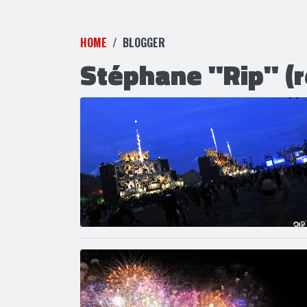
HOME
BLOGGER
Stéphane "Rip" (re