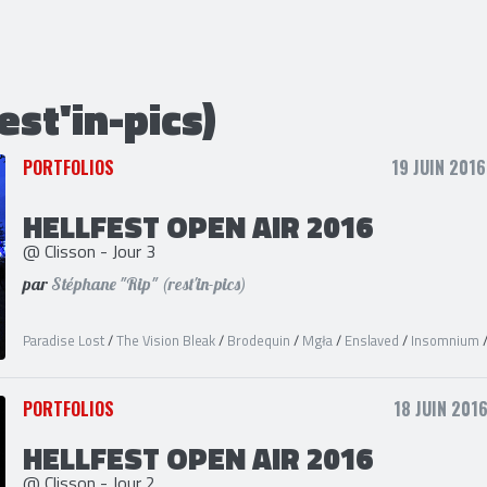
st'in-pics)
PORTFOLIOS
19 JUIN 2016
HELLFEST OPEN AIR 2016
@ Clisson - Jour 3
par
Stéphane "Rip" (rest'in-pics)
Paradise Lost
/
The Vision Bleak
/
Brodequin
/
Mgła
/
Enslaved
/
Insomnium
PORTFOLIOS
18 JUIN 2016