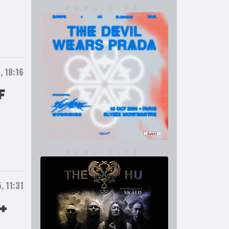
, 18:16
F
, 11:31