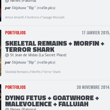
AMON AMARTH + HUNTRESS +
SAVAGE MESSIAH
@ Nimes (Paloma)
par
Stéphane "Rip" (rest'in-pics)
Amon Amarth
/
Huntress
/
Savage Messiah
PORTFOLIOS
17 JANVIER 2015
SKELETAL REMAINS + MORFIN +
TERROR SHARK
@ St Jean de Védas (La Secret Place)
par
Stéphane "Rip" (rest'in-pics)
Skeletal Remains
/
Morfin
/
Terror Shark
PORTFOLIOS
30 NOVEMBRE 2014,
DYING FETUS + GOATWHORE +