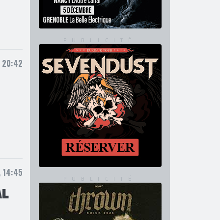
 20:42
 14:45
AL