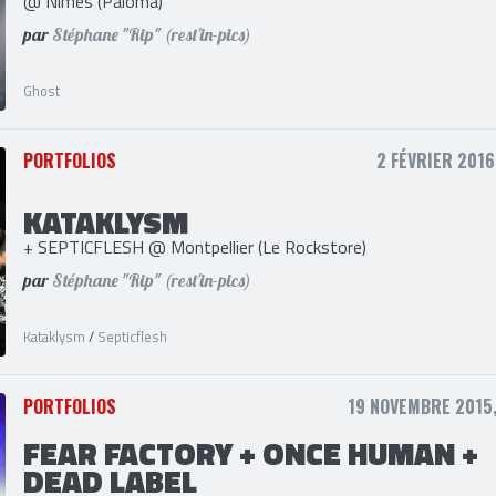
GHOST
@ Nimes (Paloma)
par
Stéphane "Rip" (rest'in-pics)
Ghost
PORTFOLIOS
2 FÉVRIER 2016
KATAKLYSM
+ SEPTICFLESH @ Montpellier (Le Rockstore)
par
Stéphane "Rip" (rest'in-pics)
Kataklysm
/
Septicflesh
PORTFOLIOS
19 NOVEMBRE 2015,