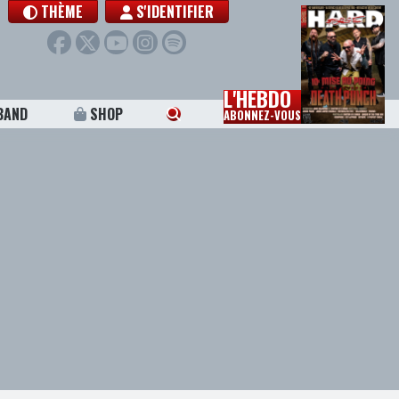
THÈME
S'IDENTIFIER
L'HEBDO
BAND
SHOP
ABONNEZ-VOUS