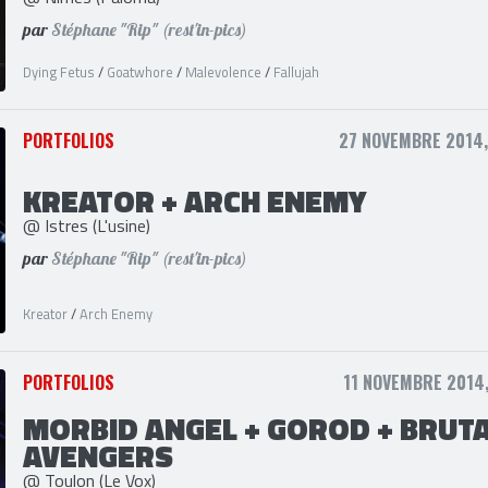
MALEVOLENCE + FALLUJAH
@ Nimes (Paloma)
par
Stéphane "Rip" (rest'in-pics)
Dying Fetus
/
Goatwhore
/
Malevolence
/
Fallujah
PORTFOLIOS
27 NOVEMBRE 2014,
KREATOR + ARCH ENEMY
@ Istres (L'usine)
par
Stéphane "Rip" (rest'in-pics)
Kreator
/
Arch Enemy
PORTFOLIOS
11 NOVEMBRE 2014,
MORBID ANGEL + GOROD + BRUT