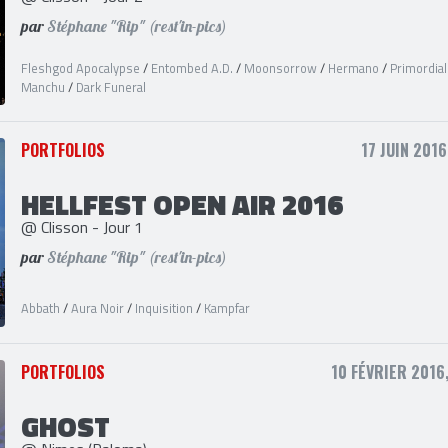
HELLFEST OPEN AIR 2016
@ Clisson - Jour 2
par
Stéphane "Rip" (rest'in-pics)
Fleshgod Apocalypse
/
Entombed A.D.
/
Moonsorrow
/
Hermano
/
Primordial
Manchu
/
Dark Funeral
PORTFOLIOS
17 JUIN 2016
HELLFEST OPEN AIR 2016
@ Clisson - Jour 1
par
Stéphane "Rip" (rest'in-pics)
Abbath
/
Aura Noir
/
Inquisition
/
Kampfar
PORTFOLIOS
10 FÉVRIER 2016