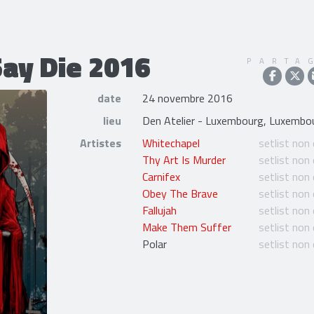
ay Die 2016
PARTA
date
24 novembre 2016
lieu
Den Atelier - Luxembourg, Luxembo
Artistes
Whitechapel
setlist non
Thy Art Is Murder
setlist non
Carnifex
setlist non
Obey The Brave
setlist non
Fallujah
setlist non
Make Them Suffer
setlist non
Polar
setlist non