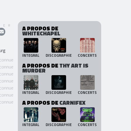
GER
A PROPOS DE
WHITECHAPEL
urg
INTEGRAL
DISCOGRAPHIE
CONCERTS
 connue
A PROPOS DE
THY ART IS
 connue
MURDER
 connue
 connue
 connue
INTEGRAL
DISCOGRAPHIE
CONCERTS
 connue
 connue
A PROPOS DE
CARNIFEX
INTEGRAL
DISCOGRAPHIE
CONCERTS