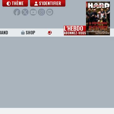
THÈME
S'IDENTIFIER
L'HEBDO
BAND
SHOP
ABONNEZ-VOUS