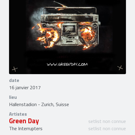
date
16 janvier 2017
lieu
Hallenstadion - Zurich, Suisse
Artistes
Green Day
setlist non connue
The Interrupters
setlist non connue