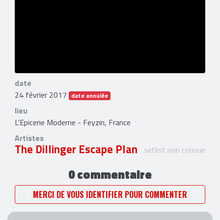
date
24 février 2017
date annulée
lieu
L'Epicerie Moderne - Feyzin, France
Artistes
The Dillinger Escape Plan
setlist non connue
0 commentaire
MERCI DE VOUS IDENTIFIER POUR COMMENTER