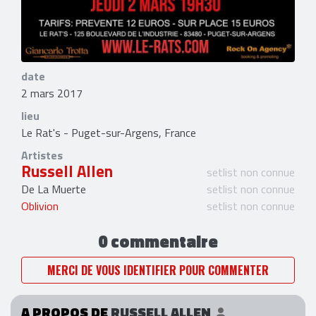
date
2 mars 2017
lieu
Le Rat's - Puget-sur-Argens, France
Artistes
Russell Allen
setlist non connue
De La Muerte
setlist non connue
Oblivion
setlist non connue
0 commentaire
MERCI DE VOUS IDENTIFIER POUR COMMENTER
A PROPOS DE
RUSSELL ALLEN