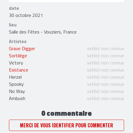
date
30 octobre 2021
lieu
Salle des Fêtes - Vouziers, France
Artistes
Grave Digger
setlist non connue
Sortilège
setlist non connue
Victory
setlist non connue
Existance
setlist non connue
Herzel
setlist non connue
Spooky
setlist non connue
No Way
setlist non connue
Ambush
setlist non connue
0 commentaire
MERCI DE VOUS IDENTIFIER POUR COMMENTER