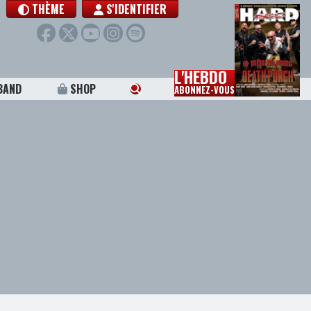
THÈME
S'IDENTIFIER
L'HEBDO
BAND
SHOP
ABONNEZ-VOUS