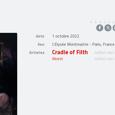
PARTA
date
1 octobre 2022
lieu
L'Elysée Montmartre - Paris, France
Cradle of Filth
Artistes
setlist non
Alcest
setlist non