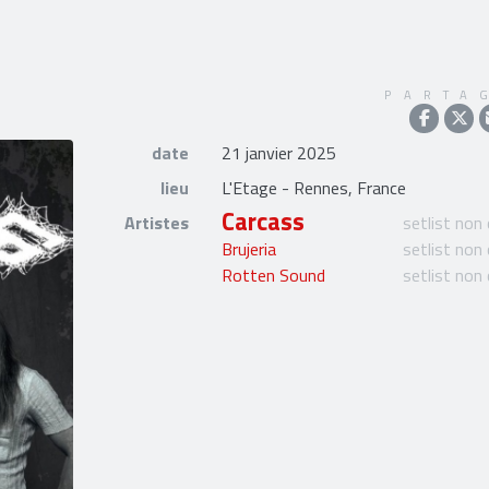
PARTA
date
21 janvier 2025
lieu
L'Etage - Rennes, France
Carcass
Artistes
setlist non
Brujeria
setlist non
Rotten Sound
setlist non