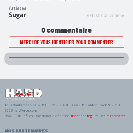
Artistes
Sugar
setlist non connue
0 commentaire
MERCI DE VOUS IDENTIFIER POUR COMMENTER
Tous droits réservés. © 1985-2026 HARD FORCE®. Contenu web © 2010-
2026 hardforce.com
HARD FORCE® est une marque déposée.
mentions légales
-
nous contacter
NOS PARTENAIRES