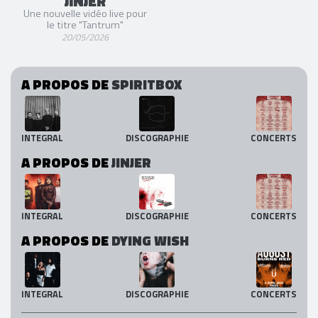
JINJER
Une nouvelle vidéo live pour
le titre "Tantrum"
20/05/2026
A PROPOS DE
SPIRITBOX
INTEGRAL
DISCOGRAPHIE
CONCERTS
A PROPOS DE
JINJER
INTEGRAL
DISCOGRAPHIE
CONCERTS
A PROPOS DE
DYING WISH
INTEGRAL
DISCOGRAPHIE
CONCERTS