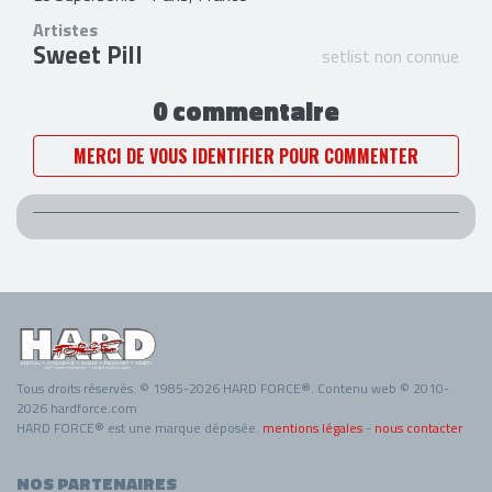
Artistes
Sweet Pill
setlist non connue
0 commentaire
MERCI DE VOUS IDENTIFIER POUR COMMENTER
Tous droits réservés. © 1985-2026 HARD FORCE®. Contenu web © 2010-
2026 hardforce.com
HARD FORCE® est une marque déposée.
mentions légales
-
nous contacter
NOS PARTENAIRES