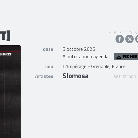
T]
PARTA
date
5 octobre 2026
Ajouter à mon agenda :
FICHIE
lieu
L'Ampérage - Grenoble, France
Slomosa
Artistes
setlist non