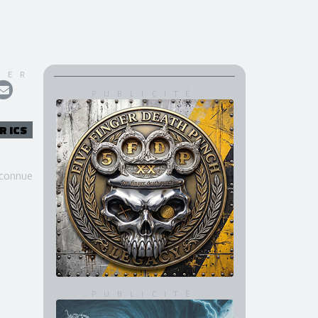
GER
R ICS
 connue