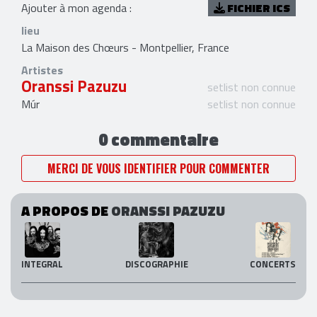
Ajouter à mon agenda :
FICHIER ICS
lieu
La Maison des Chœurs - Montpellier, France
Artistes
Oranssi Pazuzu
setlist non connue
Múr
setlist non connue
0 commentaire
MERCI DE VOUS IDENTIFIER POUR COMMENTER
A PROPOS DE
ORANSSI PAZUZU
INTEGRAL
DISCOGRAPHIE
CONCERTS