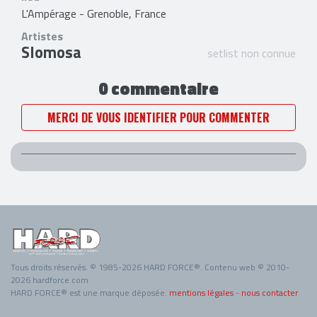
L'Ampérage - Grenoble, France
Artistes
Slomosa
setlist non connue
0 commentaire
MERCI DE VOUS IDENTIFIER POUR COMMENTER
Tous droits réservés. © 1985-2026 HARD FORCE®. Contenu web © 2010-
2026 hardforce.com
HARD FORCE® est une marque déposée.
mentions légales
-
nous contacter