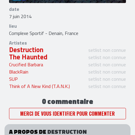
date
7 juin 2014
lieu
Complexe Sportif - Denain, France
Artistes
Destruction
setlist non connue
The Haunted
setlist non connue
Crucified Barbara
setlist non connue
BlackRain
setlist non connue
SUP
setlist non connue
Think of A New Kind (T.A.N.K.)
setlist non connue
0 commentaire
MERCI DE VOUS IDENTIFIER POUR COMMENTER
A PROPOS DE
DESTRUCTION