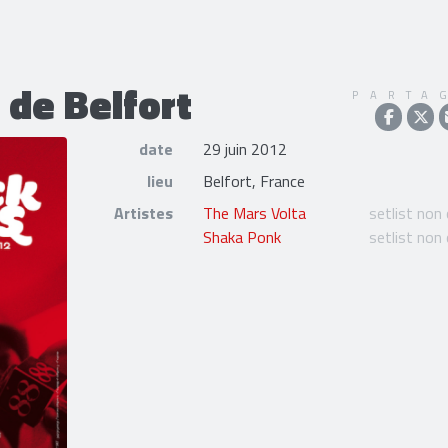
de Belfort
PARTA
date
29 juin 2012
lieu
Belfort, France
Artistes
The Mars Volta
setlist non
Shaka Ponk
setlist non