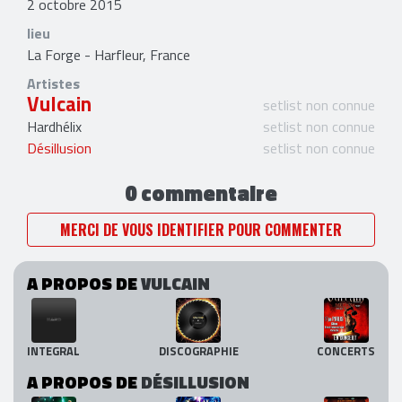
2 octobre 2015
lieu
La Forge - Harfleur, France
Artistes
Vulcain
setlist non connue
Hardhélix
setlist non connue
Désillusion
setlist non connue
0 commentaire
MERCI DE VOUS IDENTIFIER POUR COMMENTER
A PROPOS DE
VULCAIN
INTEGRAL
DISCOGRAPHIE
CONCERTS
A PROPOS DE
DÉSILLUSION