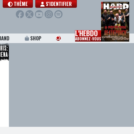
THÈME
S'IDENTIFIER
L'HEBDO
BAND
SHOP
ABONNEZ-VOUS