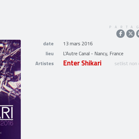
PARTA
date
13 mars 2016
lieu
L'Autre Canal - Nancy, France
Enter Shikari
Artistes
setlist non