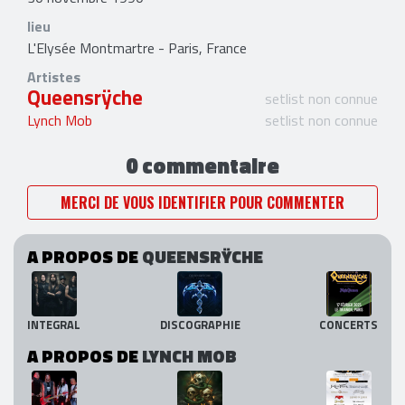
lieu
L'Elysée Montmartre - Paris, France
Artistes
Queensrÿche
setlist non connue
Lynch Mob
setlist non connue
0 commentaire
MERCI DE VOUS IDENTIFIER POUR COMMENTER
A PROPOS DE
QUEENSRŸCHE
INTEGRAL
DISCOGRAPHIE
CONCERTS
A PROPOS DE
LYNCH MOB