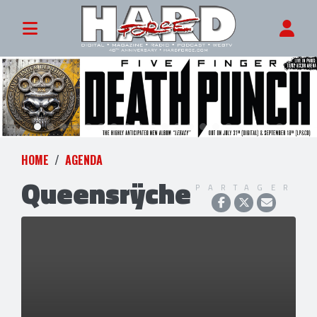
HOME
AGENDA
Queensrÿche
PARTAGER