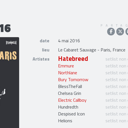
16
PARTA
date
4 mai 2016
lieu
Le Cabaret Sauvage - Paris, France
Hatebreed
Artistes
setlist non
Emmure
setlist non
Northlane
setlist non
Bury Tomorrow
setlist non
BlessTheFall
setlist non
Chelsea Grin
setlist non
Electric Callboy
setlist non
Hundredth
setlist non
Despised Icon
setlist non
Helions
setlist non