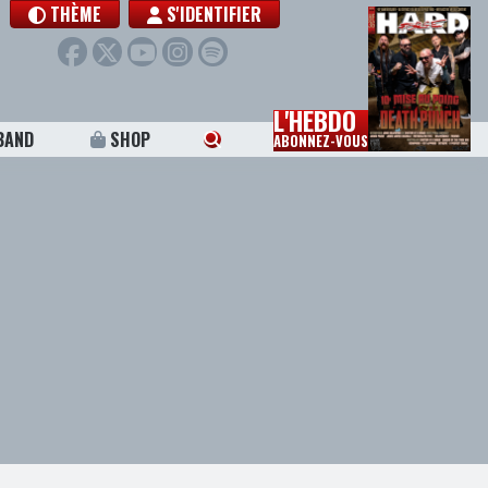
THÈME
S'IDENTIFIER
L'HEBDO
BAND
SHOP
ABONNEZ-VOUS