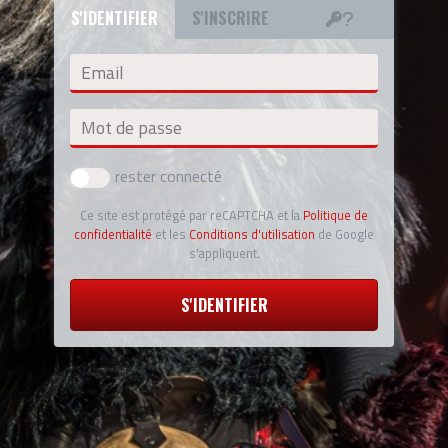
S'IDENTIFIER
S'INSCRIRE
Email
Mot de passe
rester connecté
Ce site est protégé par reCAPTCHA et la
Politique de
confidentialité
et les
Conditions d'utilisation
de Google
s'appliquent.
S'IDENTIFIER