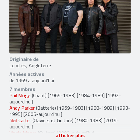
Originaire de
Londres, Angleterre
Années actives
de 1969 à aujourd'hui
7 membres
Phil Mogg
(Chant) [1969-1983] [1984-1989] [1992-
aujourd'hui]
Andy Parker
(Batterie) [1969-1983] [1988-1989] [1993-
1995] [2005-aujourd'hui]
Neil Carter
(Claviers et Guitare) [1980-1983] [2019-
aujourd'hui]
Vinnie Moore
(Guitare) [2003-aujourd'hui]
afficher plus
Rob De Luca
(Basse) [2008-aujourd'hui]