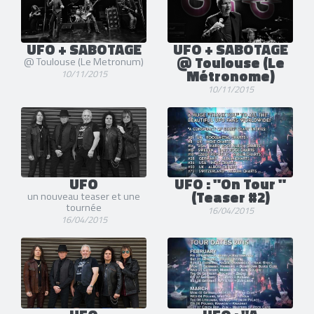
UFO + SABOTAGE
UFO + SABOTAGE
@ Toulouse (Le
@ Toulouse (Le Metronum)
Métronome)
10/11/2015
10/11/2015
UFO
UFO : "On Tour "
(Teaser #2)
un nouveau teaser et une
tournée
16/04/2015
16/04/2015