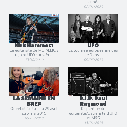
l'année
02/01/2020
Kirk Hammett
UFO
Le guitariste de METALLICA
La tournée européenne des
rejoint UFO sur scène
50 ans
13/10/2019
08/06/2019
LA SEMAINE EN
R.I.P. Paul
BREF
Raymond
On refait l'actu - du 29 avril
Disparition du
au 5 mai 2019
guitariste/claviériste d’UFO
et MSG
05/05/2019
13/04/2019