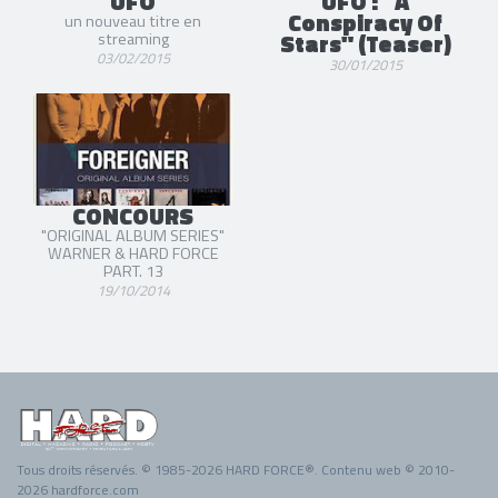
UFO
UFO : "A
Conspiracy Of
un nouveau titre en
Stars" (Teaser)
streaming
03/02/2015
30/01/2015
CONCOURS
"ORIGINAL ALBUM SERIES"
WARNER & HARD FORCE
PART. 13
19/10/2014
Tous droits réservés. © 1985-2026 HARD FORCE®. Contenu web © 2010-
2026 hardforce.com