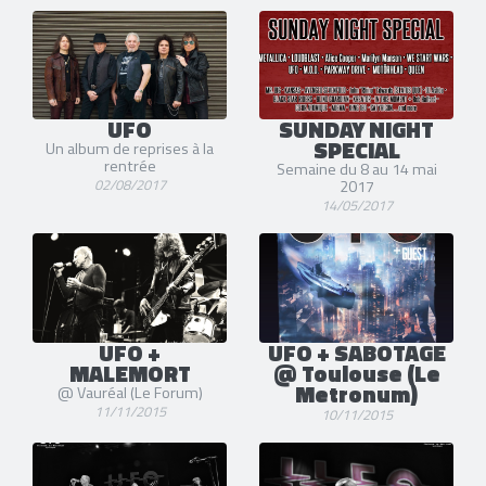
UFO
SUNDAY NIGHT
SPECIAL
Un album de reprises à la
rentrée
Semaine du 8 au 14 mai
02/08/2017
2017
14/05/2017
UFO +
UFO + SABOTAGE
MALEMORT
@ Toulouse (Le
Metronum)
@ Vauréal (Le Forum)
11/11/2015
10/11/2015