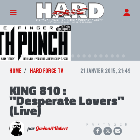
HOME
HARD FORCE TV
21 JANVIER 2015, 21:49
KING 810 :
"Desperate Lovers"
(Live)
PARTAGER
par
Gwénaël Hubert