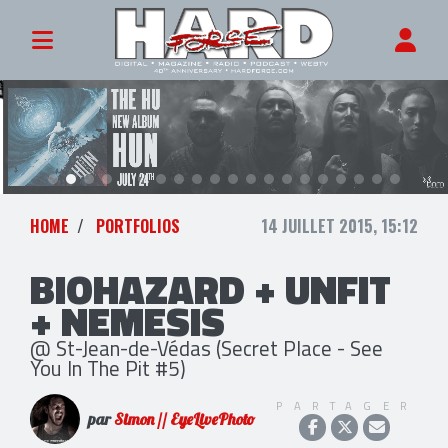
HOME
PORTFOLIOS
14 JUILLET 2015, 15:12
BIOHAZARD + UNFIT
+ NEMESIS
@ St-Jean-de-Védas (Secret Place - See
You In The Pit #5)
PARTAGER
par
Simon // EyeLivePhoto