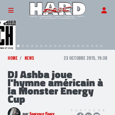
HOME
NEWS
23 OCTOBRE 2015, 19:30
DJ Ashba joue
l'hymne américain à
la Monster Energy
Cup
PARTAGER
par
Laurence Faure