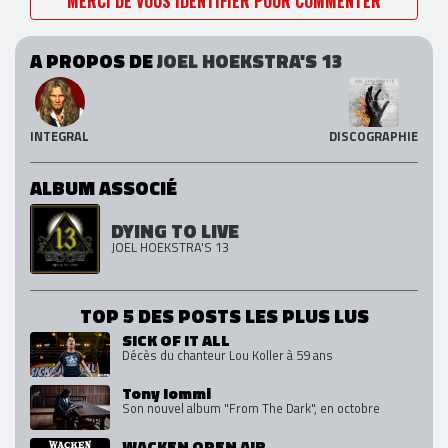
MERCI DE VOUS IDENTIFIER POUR COMMENTER
A PROPOS DE
JOEL HOEKSTRA'S 13
INTEGRAL
DISCOGRAPHIE
ALBUM ASSOCIÉ
DYING TO LIVE
JOEL HOEKSTRA'S 13
TOP 5 DES POSTS LES PLUS LUS
SICK OF IT ALL
Décès du chanteur Lou Koller à 59 ans
Tony Iommi
Son nouvel album "From The Dark", en octobre
WACKEN OPEN AIR