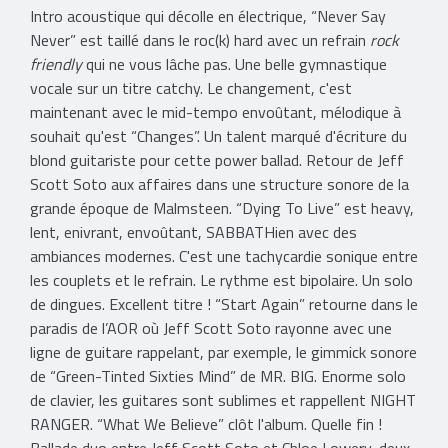
Intro acoustique qui décolle en électrique, “Never Say
Never” est taillé dans le roc(k) hard avec un refrain
rock
friendly
qui ne vous lâche pas. Une belle gymnastique
vocale sur un titre catchy. Le changement, c'est
maintenant avec le mid-tempo envoûtant, mélodique à
souhait qu'est “Changes”. Un talent marqué d'écriture du
blond guitariste pour cette power ballad. Retour de Jeff
Scott Soto aux affaires dans une structure sonore de la
grande époque de Malmsteen. “Dying To Live” est heavy,
lent, enivrant, envoûtant, SABBATHien avec des
ambiances modernes. C'est une tachycardie sonique entre
les couplets et le refrain. Le rythme est bipolaire. Un solo
de dingues. Excellent titre ! “Start Again” retourne dans le
paradis de l’AOR où Jeff Scott Soto rayonne avec une
ligne de guitare rappelant, par exemple, le gimmick sonore
de “Green-Tinted Sixties Mind” de MR. BIG. Enorme solo
de clavier, les guitares sont sublimes et rappellent NIGHT
RANGER. “What We Believe” clôt l'album. Quelle fin !