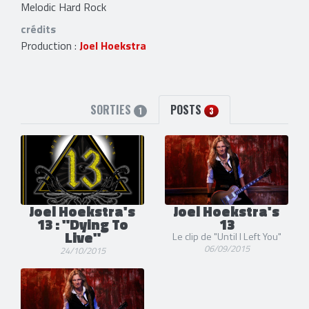
Melodic Hard Rock
crédits
Production :
Joel Hoekstra
SORTIES
POSTS
1
3
Joel Hoekstra's
Joel Hoekstra's
13 : "Dying To
13
Live"
Le clip de "Until I Left You"
06/09/2015
24/10/2015