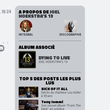
A PROPOS DE
JOEL
 16:24
HOEKSTRA'S 13
INTEGRAL
DISCOGRAPHIE
GER
ALBUM ASSOCIÉ
DYING TO LIVE
JOEL HOEKSTRA'S 13
TOP 5 DES POSTS LES PLUS
LUS
SICK OF IT ALL
Décès du chanteur Lou Koller
à 59 ans
Tony Iommi
Son nouvel album "From The
Dark", en octobre