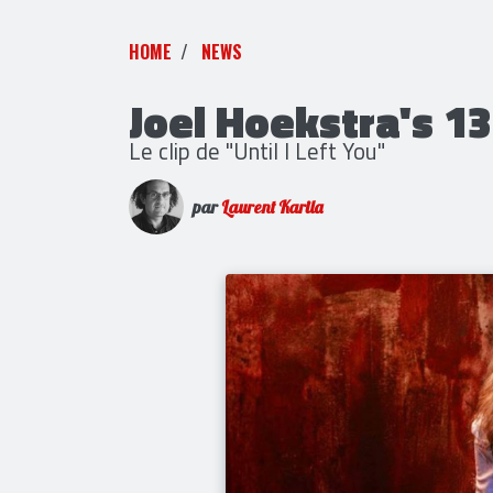
HOME
NEWS
Joel Hoekstra's 13
Le clip de "Until I Left You"
par
Laurent Karila