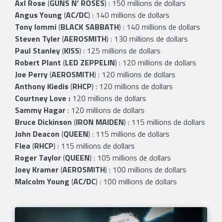
Axl Rose
(
GUNS N’ ROSES
) : 150 millions de dollars
Angus Young
(
AC/DC
) : 140 millions de dollars
Tony Iommi
(
BLACK SABBATH
) : 140 millions de dollars
Steven Tyler
(
AEROSMITH
) : 130 millions de dollars
Paul Stanley
(
KISS
) : 125 millions de dollars
Robert Plant
(
LED ZEPPELIN
) : 120 millions de dollars
Joe Perry
(
AEROSMITH
) : 120 millions de dollars
Anthony Kiedis
(
RHCP
) : 120 millions de dollars
Courtney Love :
120 millions de dollars
Sammy Hagar
: 120 millions de dollars
Bruce Dickinson
(
IRON MAIDEN
) : 115 millions de dollars
John Deacon
(
QUEEN
) : 115 millions de dollars
Flea
(
RHCP
) : 115 millions de dollars
Roger Taylor
(
QUEEN
) : 105 millions de dollars
Joey Kramer
(
AEROSMITH
) : 100 millions de dollars
Malcolm Young
(
AC/DC
) : 100 millions de dollars