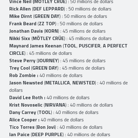
Vince Neil
(MÖTLEY CRÜE
) : 50 millions de dollars
Rick Allen
(
DEF LEPPARD
) : 50 millions de dollars
Mike Dirnt
(
GREEN DAY
) : 50 millions de dollars
Frank Beard
(
ZZ TOP
) : 50 millions de dollars
Jonathan Davis
(
KORN
) : 45 millions de dollars
Nikki Sixx
(
MÖTLEY CRÜE
) : 45 millions de dollars
Maynard James Keenan
(
TOOL
,
PUSCIFER
,
A PERFECT
CIRCLE
) : 45 millions de dollars
Steve Perry
(
JOURNEY
) : 45 millions de dollars
Trey Cool
(
GREEN DAY
) : 45 millions de dollars
Rob Zombie :
40 millions de dollars
Jason Newsted
(
METALLICA
,
NEWSTED
) : 40 millions de
dollars
David Lee Roth :
40 millions de dollars
Krist Novoselic
(
NIRVANA
) : 40 millions de dollars
Dany Carrey
(
TOOL
) : 40 millions de dollars
Alice Cooper :
40 millions de dollars
Tico Torres
(
Bon Jovi
) : 40 millions de dollars
Ian Paice
(
DEEP PURPLE
) : 40 millions de dollars