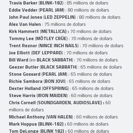
Travis Barker
(
BLINK-182
) : 85 millions de dollars
Eddie Vedder
(
PEARL JAM
) : 80 millions de dollars
John Paul Jones
(
LED ZEPPELIN
) : 80 millions de dollars
Alex Van Halen
: 75 millions de dollars
Kirk Hammett
(
METALLICA) :
70 millions de dollars
Tommy Lee
(
MÖTLEY CRÜE
) : 70 millions de dollars
Trent Reznor
(
NINCE INCH NAILS
) : 70 millions de dollars
Joe Elliott
(
DEF LEPPARD
) : 70 millions de dollars
Bill Ward
(ex-
BLACK SABBATH
) : 70 millions de dollars
Geezer Butler
(
BLACK SABBATH
) : 65 millions de dollars
Stone Gossard
(
PEARL JAM
) : 65 millions de dollars
Richie Sambora
(
BON JOVI
) : 65 millions de dollars
Dexter Holland
(
OFFSPRING
) : 65 millions de dollars
Steve Harris
(
IRON MAIDEN
) : 60 millions de dollars
Chris Cornell
(
SOUNDGARDEN
,
AUDIOSLAVE) :
60
millions de dollars
Michael Anthony
(
VAN HALEN
) :
60 millions de dollars
Mark Hoppus (BLINK-182) :
60 millions de dollars
Tom DeLonge
(
BLINK 182) :
60 millions de dollars