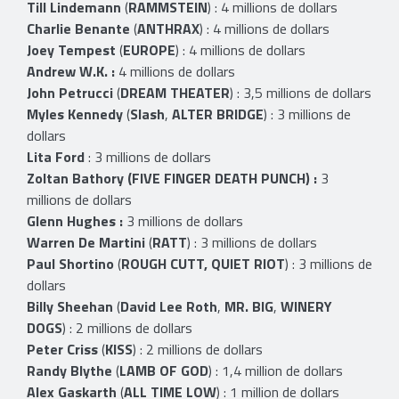
Till Lindemann
(
RAMMSTEIN
) : 4 millions de dollars
Charlie Benante
(
ANTHRAX
) : 4 millions de dollars
Joey Tempest
(
EUROPE
) : 4 millions de dollars
Andrew W.K. :
4 millions de dollars
John Petrucci
(
DREAM THEATER
) : 3,5 millions de dollars
Myles Kennedy
(
Slash
,
ALTER BRIDGE
) : 3 millions de
dollars
Lita Ford
: 3 millions de dollars
Zoltan Bathory (FIVE FINGER DEATH PUNCH) :
3
millions de dollars
Glenn Hughes :
3 millions de dollars
Warren De Martini
(
RATT
) : 3 millions de dollars
Paul Shortino
(
ROUGH CUTT, QUIET RIOT
) : 3 millions de
dollars
Billy Sheehan
(
David Lee Roth
,
MR. BIG
,
WINERY
DOGS
) : 2 millions de dollars
Peter Criss
(
KISS
) : 2 millions de dollars
Randy Blythe
(
LAMB OF GOD
) : 1,4 million de dollars
Alex Gaskarth
(
ALL TIME LOW
) : 1 million de dollars