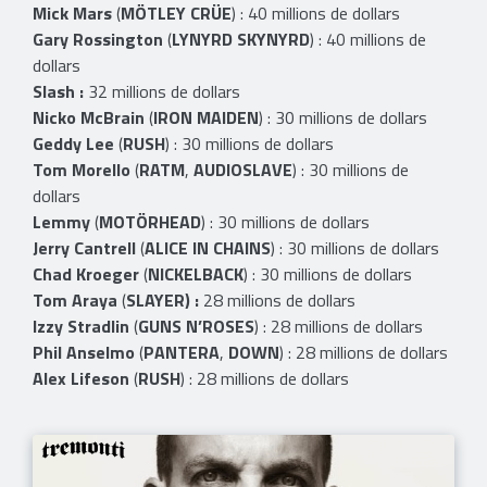
Mick Mars
(
MÖTLEY CRÜE
) : 40 millions de dollars
Gary Rossington
(
LYNYRD SKYNYRD
) : 40 millions de
dollars
Slash :
32 millions de dollars
Nicko McBrain
(
IRON MAIDEN
) : 30 millions de dollars
Geddy Lee
(
RUSH
) : 30 millions de dollars
Tom Morello
(
RATM
,
AUDIOSLAVE
) : 30 millions de
dollars
Lemmy
(
MOTÖRHEAD
) : 30 millions de dollars
Jerry Cantrell
(
ALICE IN CHAINS
) : 30 millions de dollars
Chad Kroeger
(
NICKELBACK
) : 30 millions de dollars
Tom Araya
(
SLAYER) :
28 millions de dollars
Izzy Stradlin
(
GUNS N’ROSES
) : 28 millions de dollars
Phil Anselmo
(
PANTERA
,
DOWN
) : 28 millions de dollars
Alex Lifeson
(
RUSH
) : 28 millions de dollars