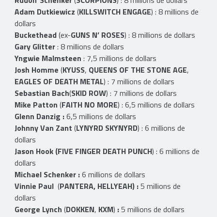
Adam Dutkiewicz
(
KILLSWITCH ENGAGE
) : 8 millions de
dollars
Buckethead
(ex-
GUNS N’ ROSES
) : 8 millions de dollars
Gary Glitter
: 8 millions de dollars
Yngwie Malmsteen
: 7,5 millions de dollars
Josh Homme
(
KYUSS
,
QUEENS OF THE STONE AGE
,
EAGLES OF DEATH METAL
) : 7 millions de dollars
Sebastian Bach
(
SKID ROW
) : 7 millions de dollars
Mike Patton
(
FAITH NO MORE
) : 6,5 millions de dollars
Glenn Danzig :
6,5 millions de dollars
Johnny Van Zant
(
LYNYRD SKYNYRD
) : 6 millions de
dollars
Jason Hook (FIVE FINGER DEATH PUNCH
) : 6 millions de
dollars
Michael Schenker :
6 millions de dollars
Vinnie Paul
(
PANTERA, HELLYEAH) :
5 millions de
dollars
George Lynch
(
DOKKEN
,
KXM
)
:
5 millions de dollars