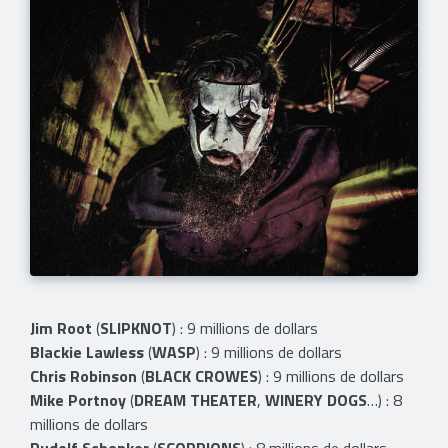
Jim Root
(
SLIPKNOT
) : 9 millions de dollars
Blackie Lawless
(
WASP
) : 9 millions de dollars
Chris Robinson
(
BLACK CROWES
) : 9 millions de dollars
Mike Portnoy
(
DREAM THEATER
,
WINERY DOGS
…) : 8
millions de dollars
Rudolf Schenker
(
SCORPIONS
) : 8 millions de dollars