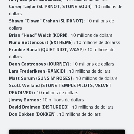
Corey Taylor
(
SLIPKNOT
,
STONE SOUR
) : 10 millions de
dollars
Shawn “Clown” Crahan
(
SLIPKNOT
) : 10 millions de
dollars
Brian “Head”
Welch
(
KORN
) : 10 millions de dollars
Nuno Bettencourt
(
EXTREME
) : 10 millions de dollarss
Frankie Banali
(
QUIET RIOT
,
WASP
) : 10 millions de
dollars
Deen Castronovo
(
JOURNEY
) : 10 millions de dollars
Lars Frederiksen
(
RANCID) :
10 millions de dollars
Matt Sorum
(
GUNS N’ ROSES) :
10 millions de dollars
Scott Weiland
(
STONE TEMPLE PILOTS, VELVET
REVOLVER
)
:
10 millions de dollars
Jimmy Barnes
: 10 millions de dollars
David Draiman
(
DISTURBED
) : 10 millions de dollars
Don Dokken
(
DOKKEN
) : 10 millions de dollars