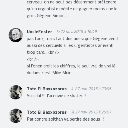
cerveau, on ne peut pas décemment prétendre
qu'un urgentiste mérite de gagner moins que le
gros Gégène Simon...
UncleFester
le 27 nov. 2015 à 16:49
pas faux, mais faut dire aussi que Gégène vend
aussi des cercueils si les urgentistes arrivent
trop tard…<br />
<br />
si l'onen croit les chiffres, le seul vrai de vrai là
dedans c'est Mike Muir…
Toto El Baxxozorus
le 27 nov. 2015 à 20:05
Suicidal !!! J'ai envie de skater !!
Toto El Baxxozorus
le 27 nov. 2015 à 20:07
Par contre zolthan va perdre des sous !!