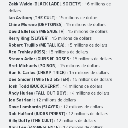
Zakk Wylde
(
BLACK LABEL SOCIETY
) : 16 millions de
dollars
Ian Astbury
(
THE CULT
) : 15 millions de dollars
Chino Moreno
(
DEFTONES
) : 15 millions de dollars
David Ellefson
(
MEGADETH
) : 15 millions de dollars
Kerry King
(
SLAYER
) : 15 millions de dollars
Robert Trujillo
(
METALLICA
) : 15 millions de dollars
Ace Frehley
(
KISS
) : 15 millions de dollars
Steven Adler
(
GUNS N’ ROSES
: 15 millions de dollars
Bret Michaels
(
POISON
) : 15 millions de dollars
Bun E. Carlos
(
CHEAP TRICK
) : 15 millions de dollars
Dee Snider
(
TWISTED SISTER
) : 15 millions de dollars
Josh Todd
(
BUCKCHERRY
) : 14 millions de dollars
Andy Hurley
(
FALL OUT BOY
) : 14 millions de dollars
Joe Satriani :
12 millions de dollars
Dave Lombardo
(
SLAYER
) : 12 millions de dollars
Rob Halford
(
JUDAS PRIEST
) : 12 millions de dollars
Billy Duffy
(
THE CULT
) : 12 millions de dollars
Amy Lee
(
EVANESCENCE
) : 12 millions de dollars