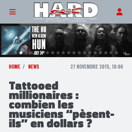
HOME
NEWS
27 NOVEMBRE 2015, 10:06
Tattooed
millionaires :
combien les
musiciens “pèsent-
ils” en dollars ?