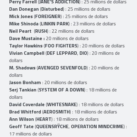
Perry Farrell
(
JANE’S ADDICTION
) : 25 millions de dollars
Dan Donegan
(
Disturbed
) : 25 millions de dollars
Mick Jones
(
FOREIGNER
) : 25 millions de dollars
Mike Shinoda
(
LINKIN PARK
) : 23 millions de dollars
Neil Peart
(
RUSH
) : 22 millions de dollars
Dave Mustaine :
20 millions de dollars
Taylor Hawkins
(
FOO FIGHTERS
) : 20 millions de dollars
Vivian Campbell
(
DEF LEPPARD
,
DIO
) : 20 millions de
dollars
M. Shadows
(
AVENGED
SEVENFOLD
) : 20 millions de
dollars
Jason Bonham
: 20 millions de dollars
Serj Tankian
(
SYSTEM OF A DOWN
) : 18 millions de
dollars
David Coverdale
(
WHITESNAKE
) : 18 millions de dollars
Brad Whitford
(
AEROSMITH
) : 18 millions de dollars
Ann Wilson
(
HEART
) : 18 millions de dollars
Geoff Tate
(
QUEENSRŸCHE
,
OPERATION MINDCRIME
) :
17 millions de dollars